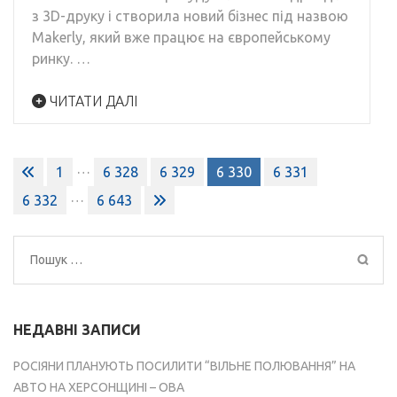
з 3D-друку і створила новий бізнес під назвою
Makerly, який вже працює на європейському
ринку. …
ЧИТАТИ ДАЛІ
Пагінація
…
1
6 328
6 329
6 330
6 331
записів
…
6 332
6 643
Пошук:
НЕДАВНІ ЗАПИСИ
РОСІЯНИ ПЛАНУЮТЬ ПОСИЛИТИ “ВІЛЬНЕ ПОЛЮВАННЯ” НА
АВТО НА ХЕРСОНЩИНІ – ОВА