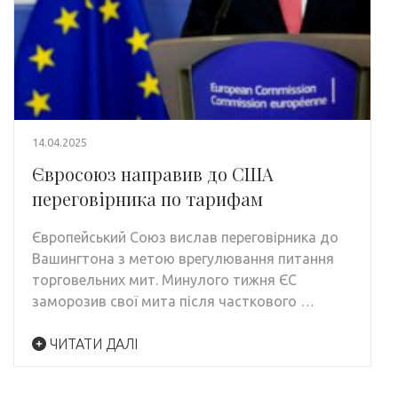
14.04.2025
Євросоюз направив до США
переговірника по тарифам
Європейський Союз вислав переговірника до
Вашингтона з метою врегулювання питання
торговельних мит. Минулого тижня ЄС
заморозив свої мита після часткового …
ЧИТАТИ ДАЛІ