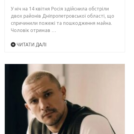
У ніч на 14 квітня Росія здійснила обстріли
двох районів Дніпропетровської області, що
спричинили пожежі та пошкодження майна.
Чоловік отримав …
ЧИТАТИ ДАЛІ