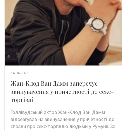
14.04.2025
Жан-Клод Ван Дамм заперечує
звинувачення у причетності до секс-
торгівлі
Голлівудський актор Жан-Клод Ван Дамм
відреагував на звинувачення у причетності до
справи про секс-торгівлю людьми у Румунії. За