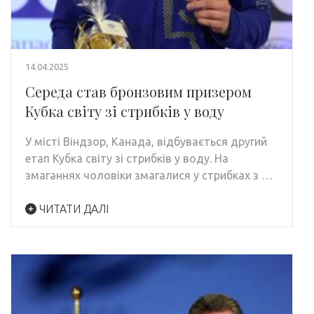
14.04.2025
Середа став бронзовим призером
Кубка світу зі стрибків у воду
У місті Віндзор, Канада, відбувається другий
етап Кубка світу зі стрибків у воду. На
змаганнях чоловіки змагалися у стрибках з …
ЧИТАТИ ДАЛІ