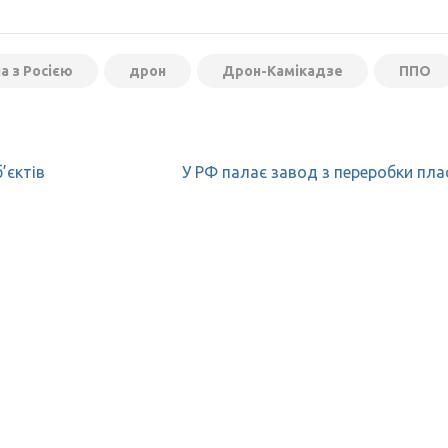
на з Росією
дрон
Дрон-Камікадзе
ППО
’єктів
У РФ палає завод з переробки пла