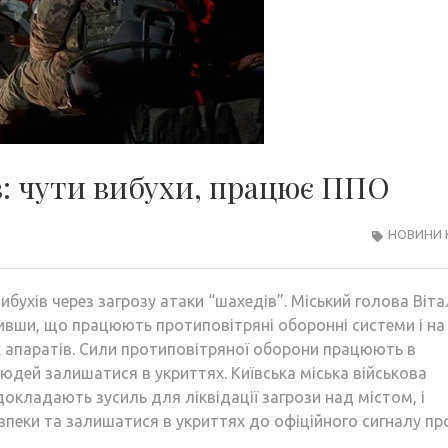
: чути вибухи, працює ППО
НОВИНИ 
ибухів через загрозу атаки “шахедів”. Міський голова Віта
чивши, що працюють протиповітряні оборонні системи і на
х апаратів. Сили протиповітряної оборони працюють в
дей залишатися в укриттях. Київська міська військова
окладають зусиль для ліквідації загрози над містом, і
пеки та залишатися в укриттях до офіційного сигналу пр