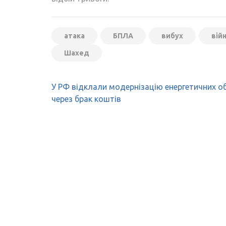
атака
БПЛА
вибух
вій
Шахед
Навігація
У РФ відклали модернізацію енергетичних об
записів
через брак коштів