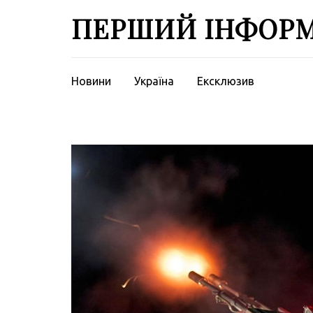
Перейти
ПЕРШИЙ ІНФОР
до
вмісту
(натисніть
Enter)
Новини
Україна
Ексклюзив