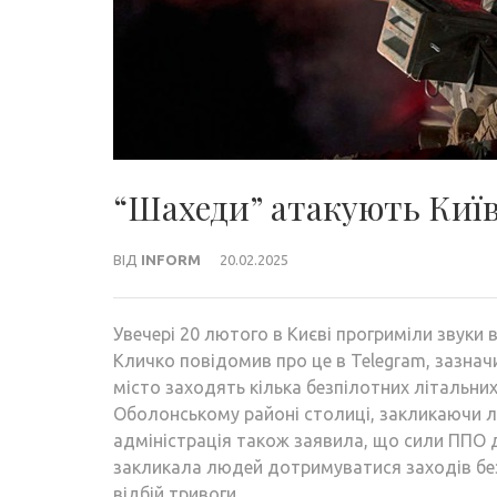
“Шахеди” атакують Київ
ВІД
INFORM
20.02.2025
Увечері 20 лютого в Києві прогриміли звуки в
Кличко повідомив про це в Telegram, зазна
місто заходять кілька безпілотних літальни
Оболонському районі столиці, закликаючи лю
адміністрація також заявила, що сили ППО д
закликала людей дотримуватися заходів без
відбій тривоги.