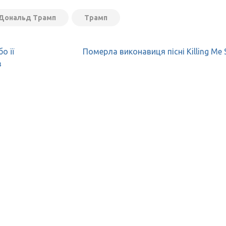
Дональд Трамп
Трамп
о її
Померла виконавиця пісні Killing Me 
з