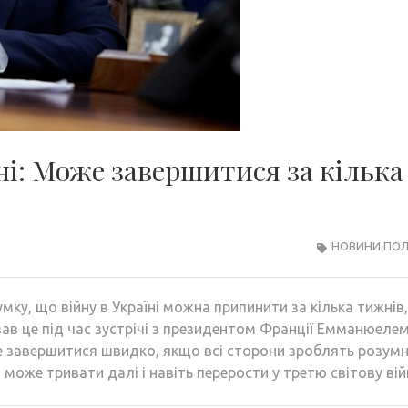
ні: Може завершитися за кілька
НОВИНИ ПОЛ
у, що війну в Україні можна припинити за кілька тижнів,
зав це під час зустрічі з президентом Франції Емманюеле
 завершитися швидко, якщо всі сторони зроблять розумн
 може тривати далі і навіть перерости у третю світову вій