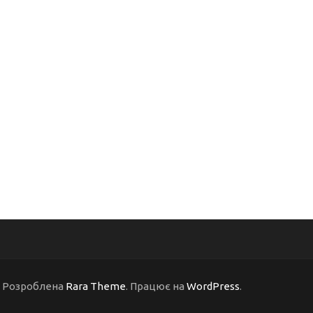
 | Розроблена
Rara Theme
. Працює на
WordPress
.