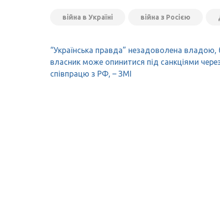
війна в Україні
війна з Росією
Навігація
“Українська правда” незадоволена владою, б
записів
власник може опинитися під санкціями чере
співпрацю з РФ, – ЗМІ