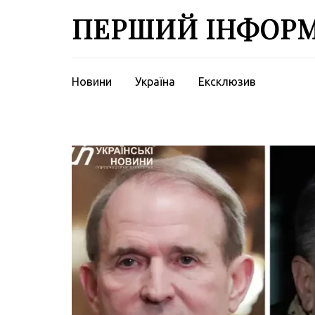
Перейти
ПЕРШИЙ ІНФОР
до
вмісту
(натисніть
Enter)
Новини
Україна
Ексклюзив