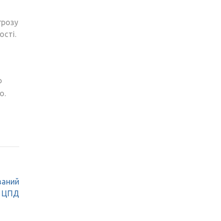
грозу
ості.
Ф
о.
ваний
– ЦПД