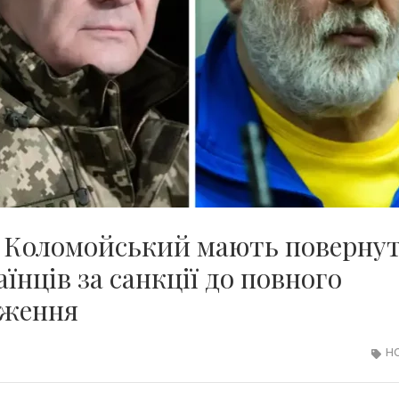
і Коломойський мають поверну
їнців за санкції до повного
дження
Н