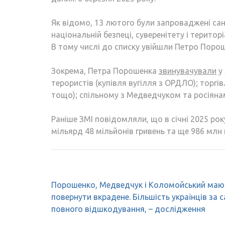
Як відомо, 13 лютого були запроваджені санк
національній безпеці, суверенітету і територ
В тому числі до списку увійшли Петро Порош
Зокрема, Петра Порошенка
звинувачували
у 
терористів (купівля вугілля з ОРДЛО); торгів
тощо); спільному з Медведчуком та росіян
Раніше ЗМІ повідомляли, що в січні 2025 р
мільярд 48 мільйонів гривень та ще 986 млн 
Навігація
Порошенко, Медведчук і Коломойський маю
записів
повернути вкрадене. Більшість українців за с
повного відшкодування, – дослідження