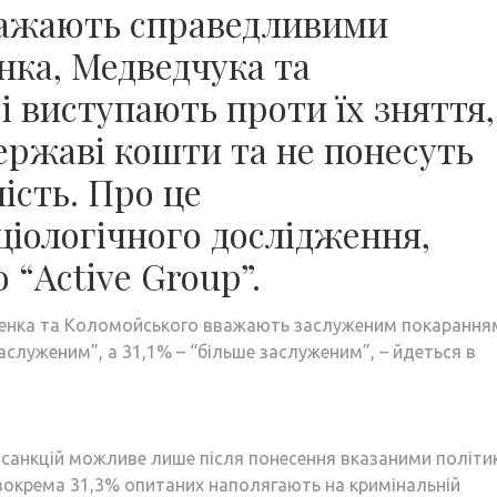
вважають справедливими
нка, Медведчука та
і виступають проти їх зняття,
державі кошти та не понесуть
ість. Про це
ціологічного дослідження,
“Active Group”.
ошенка та Коломойського вважають заслуженим покарання
заслуженим”, а 31,1% – “більше заслуженим”, – йдеться в
 санкцій можливе лише після понесення вказаними політ
 зокрема 31,3% опитаних наполягають на кримінальній