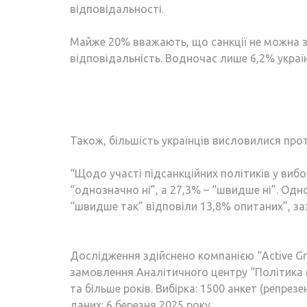
відповідальності.
Майже 20% вважають, що санкції не можна з
відповідальність. Водночас лише 6,2% украї
Також, більшість українців висловилися прот
“Щодо участі підсанкційних політиків у вибо
“однозначно ні”, а 27,3% – “швидше ні”. О
“швидше так” відповіли 13,8% опитаних”, за
Дослідження здійснено компанією “Active Gr
замовлення Аналітичного центру “Політика 
та більше років. Вибірка: 1500 анкет (репрез
даних: 6 березня 2025 року.