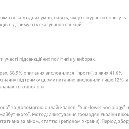
німати за жодних умов, навіть, якщо фігуранти понесуть
нців підтримують скасування санкцій.
и участі підсанкційних політиків у виборах.
рах, 68,9% опитаних висловилися “проти”, з яких 41,6% –
днозначну підтримку цьому питанню висловили лише 12%, а
значають соціологи.
oup” за допомогою онлайн-панелі “SunFlower Sociology” 
майбутнього”. Метод: анкетування громадян України віко
ентативна за віком, статтю і регіоном України). Період збор