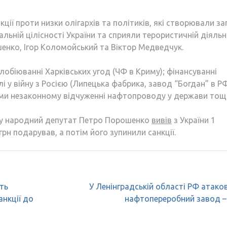
ції проти низки олігархів та політиків, які створювали за
іальній цілісності України та сприяли терористичній діяльн
енко, Ігор Коломойський та Віктор Медведчук.
лобіюванні Харківських угод (ЧФ в Криму); фінансуванні
лі у війну з Росією (Липецька фабрика, завод “Богдан” в Р
ами незаконному відчуженні нафтопроводу у держави тощ
оку народний депутат Петро Порошенко
вивів
з України 1
грн подарував, а потім його зупинили санкції.
ть
У Ленінградській області РФ атако
анкції до
нафтопереробний завод 