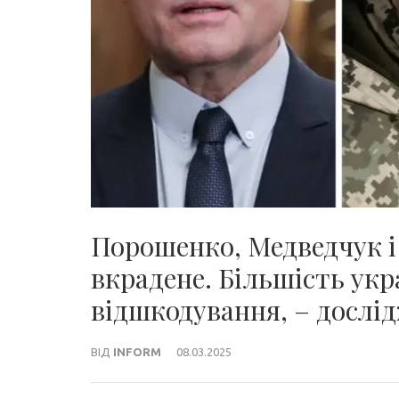
Порошенко, Медведчук 
вкрадене. Більшість укра
відшкодування, – дослі
ВІД
INFORM
08.03.2025