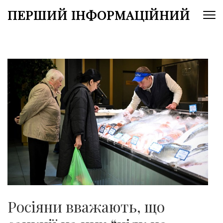
Перейти
ПЕРШИЙ ІНФОРМАЦІЙНИЙ
до
вмісту
(натисніть
Enter)
Росіяни вважають, що