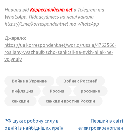
Новини від
Корреспондент.net
в Telegram та
WhatsApp. Підписуйтесь на наші канали
https://t.me/korrespondentnet
та
WhatsApp
Джерело:
https://ua.korrespondent.net/world/russia/4762566-
rosiiany-vvazhauit-scho-sanktsii-na-nykh-niiak-ne-
vplynuly
Война в Украине
Война с Россией
инфляция
Россия
россияне
санкции
санкции против России
Навігація
РФ шукає робочу силу в
Перший в світі
записів
одній із найбідніших країн
електроекраноплан