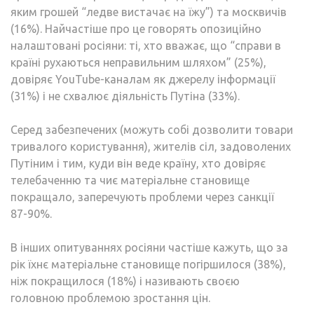
яким грошей “ледве вистачає на їжу”) та москвичів
(16%). Найчастіше про це говорять опозиційно
налаштовані росіяни: ті, хто вважає, що “справи в
країні рухаються неправильним шляхом” (25%),
довіряє YouTube-каналам як джерелу інформації
(31%) і не схвалює діяльність Путіна (33%).
Серед забезпечених (можуть собі дозволити товари
тривалого користування), жителів сіл, задоволених
Путіним і тим, куди він веде країну, хто довіряє
телебаченню та чиє матеріальне становище
покращало, заперечують проблеми через санкції
87-90%.
В інших опитуваннях росіяни частіше кажуть, що за
рік їхнє матеріальне становище погіршилося (38%),
ніж покращилося (18%) і називають своєю
головною проблемою зростання цін.