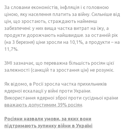
За словами економістів, інфляція і є головною
ціною, яку населення платить за війну. Сильніше від
цін, що зростають, страждають найменш
забезпечені: у них вища частка витрат на їжу, а
продукти дорожчають найшвидше. за останній рік
(на 3 березня) ціни зросли на 10,1%, а продукти – на
11,7%.
ЗМІ зазначає, що переважна більшість росіян цієї
залежності (санкцій та зростання цін) не розуміє.
Як відомо, в Росії зросла частка прихильників
ядерної ескалації у війні проти України.
Використання ядерної зброї проти сусідньої країни
вважають допустимим 39% росіян
.
Росіяни назвали умови, за яких вони
підтримають зупинку війни в Україні