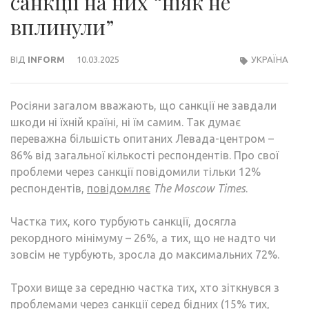
санкції на них “ніяк не
вплинули”
ВІД
INFORM
10.03.2025
УКРАЇНА
Росіяни загалом вважають, що санкції не завдали
шкоди ні їхній країні, ні їм самим. Так думає
переважна більшість опитаних Левада-центром –
86% від загальної кількості респондентів. Про свої
проблеми через санкції повідомили тільки 12%
респондентів,
повідомляє
The Moscow Times
.
Частка тих, кого турбують санкції, досягла
рекордного мінімуму – 26%, а тих, що не надто чи
зовсім не турбують, зросла до максимальних 72%.
Трохи вище за середню частка тих, хто зіткнувся з
проблемами через санкції серед бідних (15% тих,