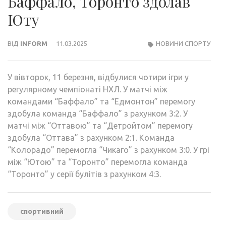
Баффало, Торонто здолав
Юту
ВІД
INFORM
11.03.2025
НОВИНИ СПОРТУ
У вівторок, 11 березня, відбулися чотири ігри у
регулярному чемпіонаті НХЛ. У матчі між
командами “Баффало” та “Едмонтон” перемогу
здобула команда “Баффало” з рахунком 3:2. У
матчі між “Оттавою” та “Детройтом” перемогу
здобула “Оттава” з рахунком 2:1. Команда
“Колорадо” перемогла “Чикаго” з рахунком 3:0. У грі
між “Ютою” та “Торонто” перемогла команда
“Торонто” у серії булітів з рахунком 4:3.
спортивний