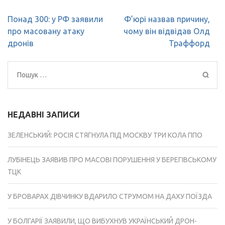
Навігація
Понад 300: у РФ заявили
Ф’юрі назвав причину,
записів
про масовану атаку
чому він відвідав Олд
дронів
Траффорд
Пошук:
НЕДАВНІ ЗАПИСИ
ЗЕЛЕНСЬКИЙ: РОСІЯ СТЯГНУЛА ПІД МОСКВУ ТРИ КОЛА ППО
ЛУБІНЕЦЬ ЗАЯВИВ ПРО МАСОВІ ПОРУШЕННЯ У БЕРЕГІВСЬКОМУ
ТЦК
У БРОВАРАХ ДІВЧИНКУ ВДАРИЛО СТРУМОМ НА ДАХУ ПОЇЗДА
У БОЛГАРІЇ ЗАЯВИЛИ, ЩО ВИБУХНУВ УКРАЇНСЬКИЙ ДРОН-