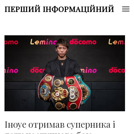
Перейти
ПЕРШИЙ ІНФОРМАЦІЙНИЙ
до
вмісту
(натисніть
Enter)
Іноуе отримав суперника і