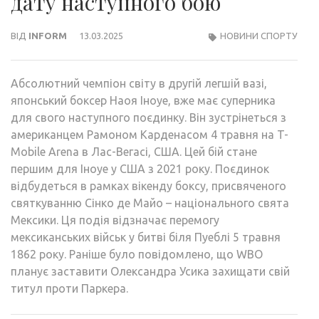
дату наступного бою
ВІД
INFORM
13.03.2025
НОВИНИ СПОРТУ
Абсолютний чемпіон світу в другій легшій вазі,
японський боксер Наоя Іноуе, вже має суперника
для свого наступного поєдинку. Він зустрінеться з
американцем Рамоном Карденасом 4 травня на T-
Mobile Arena в Лас-Вегасі, США. Цей бій стане
першим для Іноуе у США з 2021 року. Поєдинок
відбудеться в рамках вікенду боксу, присвяченого
святкуванню Сінко де Майо – національного свята
Мексики. Ця подія відзначає перемогу
мексиканських військ у битві біля Пуеблі 5 травня
1862 року. Раніше було повідомлено, що WBO
планує заставити Олександра Усика захищати свій
титул проти Паркера.