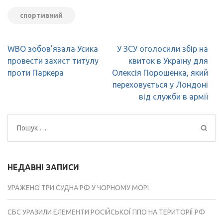
спортивний
Навігація
WBO зобов’язала Усика
У ЗСУ оголосили збір на
записів
провести захист титулу
квиток в Україну для
проти Паркера
Олексія Порошенка, який
переховується у Лондоні
від служби в армії
Пошук:
НЕДАВНІ ЗАПИСИ
УРАЖЕНО ТРИ СУДНА РФ У ЧОРНОМУ МОРІ
СБС УРАЗИЛИ ЕЛЕМЕНТИ РОСІЙСЬКОЇ ППО НА ТЕРИТОРІЇ РФ