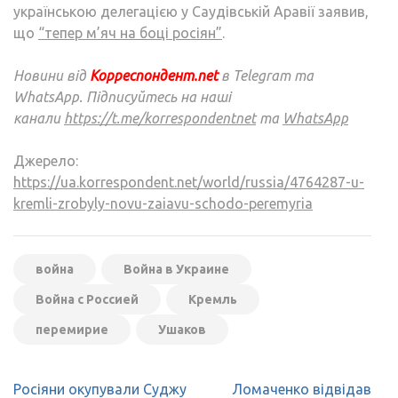
українською делегацією у Саудівській Аравії заявив,
що
“тепер м’яч на боці росіян”
.
Новини від
Корреспондент.net
в Telegram та
WhatsApp. Підписуйтесь на наші
канали
https://t.me/korrespondentnet
та
WhatsApp
Джерело:
https://ua.korrespondent.net/world/russia/4764287-u-
kremli-zrobyly-novu-zaiavu-schodo-peremyria
война
Война в Украине
Война с Россией
Кремль
перемирие
Ушаков
Навігація
Росіяни окупували Суджу
Ломаченко відвідав