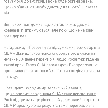
готуємося до зустрічі, і вона буде організована,
щойно з’явиться необхідність для цього”, – сказав
він.
Він також повідомив, що контакти між двома
країнами підтримуються, але поки що не на рівні
глав держав.
Нагадаємо, 11 березня за підсумками переговорів із
США у Джидді українська сторона
погодилась на
негайне 30-денне перемир’я
, якщо Росія теж піде на
такий крок. Тепер США передадуть РФ пропозицію
про припинення вогню в Україні, та сподіваються на
її згоду.
Президент Володимир Зеленський заявив,
що
ключовим завданням США стане переконання
Росії
підтримати це рішення. А державний секретар
США Марко Рубіо за результатами переговорів із