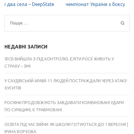
записів
і два села – DeepState
чемпіонат України з боксу
Пошук:
НЕДАВНІ ЗАПИСИ
ФСБ ВИЙШЛА З-ПІД КОНТРОЛЮ, ЕЛІТИ РОСІЇ ЖИВУТЬ У
СТРАХУ – ЗМІ
У САУДІВСЬКІЙ АРАВІЇ 11 ЛЮДЕЙ ПОСТРАЖДАЛИ ЧЕРЕЗ АТАКУ
ХУСИТІВ
РОСІЯНИ ПРОДОВЖУЮТЬ ЗАВДАВАТИ КОМБІНОВАНІ УДАРИ
ПО СУМЩИНІ, Є ТРАВМОВАНІ
ОСВІТА ПІД ЧАС ВІЙНИ: ЯК ШКОЛИ ГОТУЮТЬСЯ ДО 1 ВЕРЕСНЯ |
ІРИНА БОРЗОВА