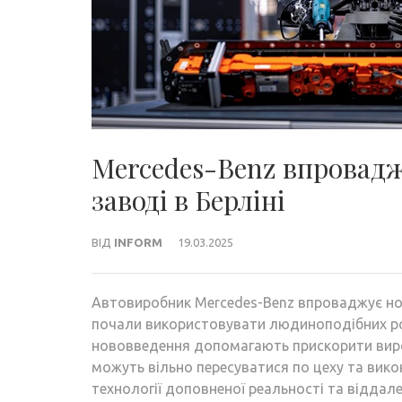
Mercedes-Benz впровадж
заводі в Берліні
ВІД
INFORM
19.03.2025
Автовиробник Mercedes-Benz впроваджує нові 
почали використовувати людиноподібних роб
нововведення допомагають прискорити вироб
можуть вільно пересуватися по цеху та вик
технології доповненої реальності та віддал