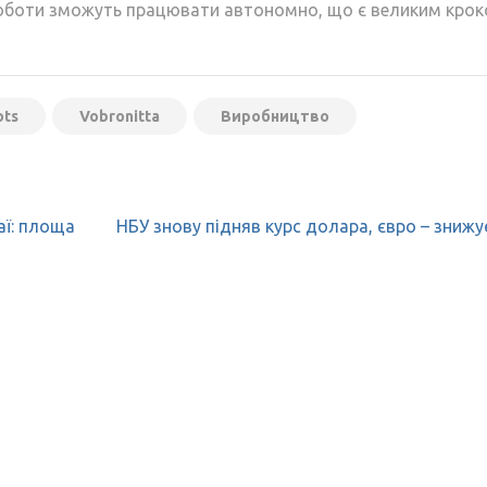
роботи зможуть працювати автономно, що є великим крок
ots
Vobronitta
Виробництво
аї: площа
НБУ знову підняв курс долара, євро – знижу