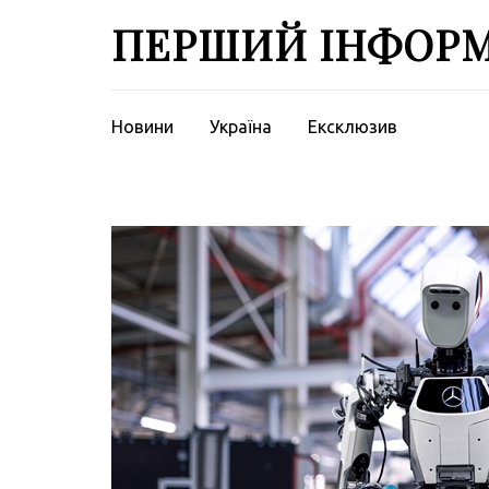
Перейти
ПЕРШИЙ ІНФОР
до
вмісту
(натисніть
Enter)
Новини
Україна
Ексклюзив