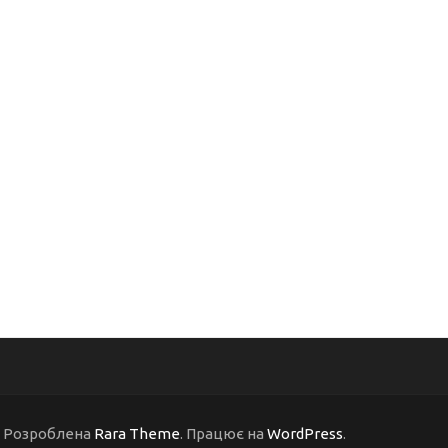
 | Розроблена
Rara Theme
. Працює на
WordPress
.