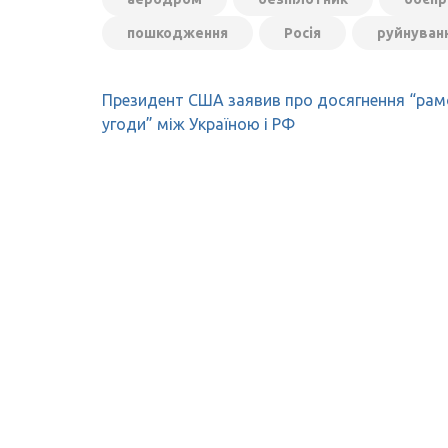
пошкодження
Росія
руйнуван
Навігація
Президент США заявив про досягнення “рам
записів
угоди” між Україною і РФ