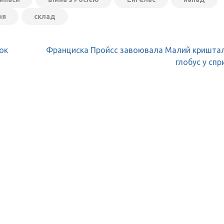
ня
склад
ок
Франциска Пройсс завоювала Малий кришта
глобус у спр