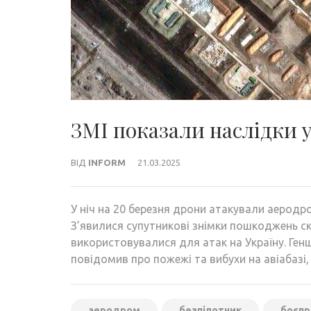
ЗМІ показали наслідки 
ВІД
INFORM
21.03.2025
У ніч на 20 березня дрони атакували аеродро
З’явилися супутникові знімки пошкоджень ск
використовувалися для атак на Україну. Ген
повідомив про пожежі та вибухи на авіабазі, 
аеродром
безпілотник
боєпр