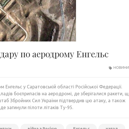
удару по аеродрому Енгельс
НОВИНИ 
м Енгельс у Саратовській області Російської Федерації.
ладів боєприпасів на аеродромі, де зберігалися ракети, 
штаб Збройних Сил України підтвердив цю атаку, а також
де загинули пілоти літаків Ту-95.
ипаси
війна з Росією
Енгельс
напад