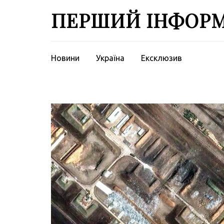
Перейти
ПЕРШИЙ ІНФОР
до
вмісту
(натисніть
Enter)
Новини
Україна
Ексклюзив