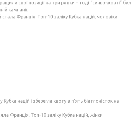
ращили свої позиції на три рядки – тоді “синьо-жовті” бул
ній кампанії.
стала Франція. Топ-10 заліку Кубка націй, чоловіки
 Кубка націй і зберегла квоту в п’ять біатлоністок на
ла Франція. Топ-10 заліку Кубка націй, жінки