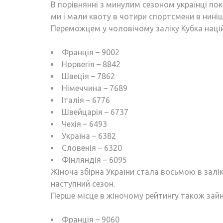
В порівнянні з минулим сезоном українці пок
ми і мали квоту в чотири спортсмени в ниніш
Переможцем у чоловічому заліку Кубка націй 
Франція – 9002
Норвегія – 8842
Швеція – 7862
Німеччина – 7689
Італія – 6776
Швейцарія – 6737
Чехія – 6493
Україна – 6382
Словенія – 6320
Фінляндія – 6095
Жіноча збірна України стала восьмою в заліку
наступний сезон.
Перше місце в жіночому рейтингу також зайня
Франція – 9060