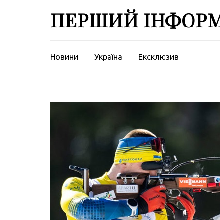
Перейти
ПЕРШИЙ ІНФОР
до
вмісту
(натисніть
Enter)
Новини
Україна
Ексклюзив