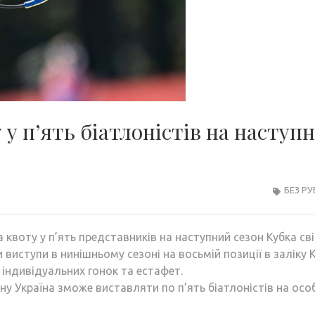
 у п’ять біатлоністів на наступ
БЕЗ Р
 квоту у п’ять представників на наступний сезон Кубка сві
 виступи в нинішньому сезоні на восьмій позиції в заліку 
 індивідуальних гонок та естафет.
у Україна зможе виставляти по п’ять біатлоністів на осо