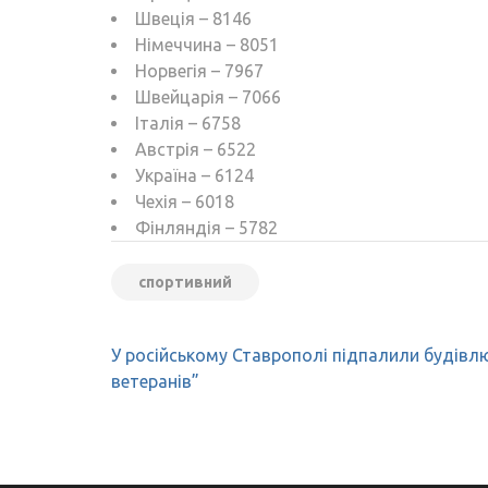
Швеція – 8146
Німеччина – 8051
Норвегія – 7967
Швейцарія – 7066
Італія – 6758
Австрія – 6522
Україна – 6124
Чехія – 6018
Фінляндія – 5782
спортивний
Навігація
У російському Ставрополі підпалили будівл
записів
ветеранів”