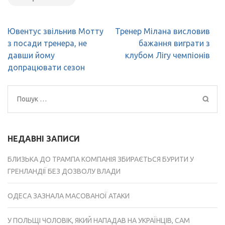
Навігація
Ювентус звільнив Мотту
Тренер Мілана висловив
записів
з посади тренера, не
бажання виграти з
давши йому
клубом Лігу чемпіонів
допрацювати сезон
Пошук:
НЕДАВНІ ЗАПИСИ
БЛИЗЬКА ДО ТРАМПА КОМПАНІЯ ЗБИРАЄТЬСЯ БУРИТИ У
ГРЕНЛАНДІЇ БЕЗ ДОЗВОЛУ ВЛАДИ
ОДЕСА ЗАЗНАЛА МАСОВАНОЇ АТАКИ
У ПОЛЬЩІ ЧОЛОВІК, ЯКИЙ НАПАДАВ НА УКРАЇНЦІВ, САМ