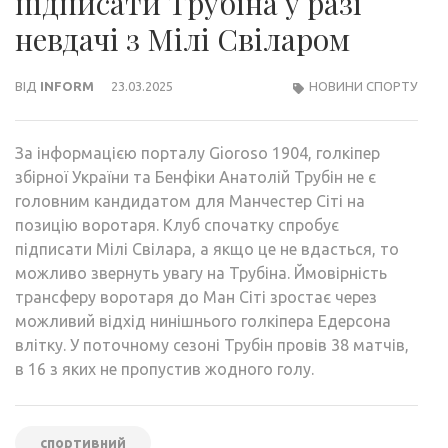
підписати Трубіна у разі
невдачі з Мілі Свіларом
ВІД
INFORM
23.03.2025
НОВИНИ СПОРТУ
За інформацією порталу Gioroso 1904, голкіпер
збірної України та Бенфіки Анатолій Трубін не є
головним кандидатом для Манчестер Сіті на
позицію воротаря. Клуб спочатку спробує
підписати Мілі Свілара, а якщо це не вдасться, то
можливо звернуть увагу на Трубіна. Ймовірність
трансферу воротаря до Ман Сіті зростає через
можливий відхід нинішнього голкіпера Едерсона
влітку. У поточному сезоні Трубін провів 38 матчів,
в 16 з яких не пропустив жодного голу.
спортивний