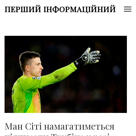
Перейти
ПЕРШИЙ ІНФОРМАЦІЙНИЙ
до
вмісту
(натисніть
Enter)
Ман Сіті намагатиметься