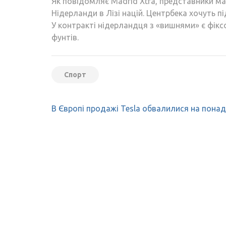
Як повідомляє Madrid Xtra, представники ма
Нідерланди в Лізі націй. Центрбека хочуть пі
У контракті нідерландця з «вишнями» є фікс
фунтів.
Спорт
Навігація
В Європі продажі Tesla обвалилися на пона
записів