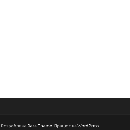
 | Розроблена
Rara Theme
. Працює на
WordPress
.