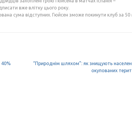
дридців захоплені грою Гюйсена в матчах Іспанія –
дписати вже влітку цього року.
ована сума відступних. Гюйсен зможе покинути клуб за 50
д 40%
“Природнім шляхом”: як знищують населен
окупованих терит