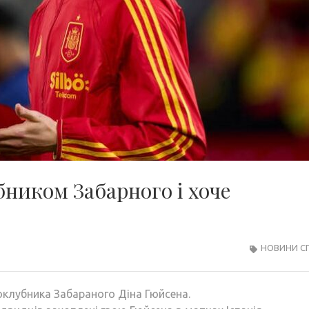
ником Забарного і хоче
НОВИНИ С
клубника Забараного Діна Гюйсена.