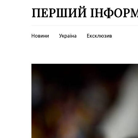
Перейти
ПЕРШИЙ ІНФОР
до
вмісту
(натисніть
Enter)
Новини
Україна
Ексклюзив