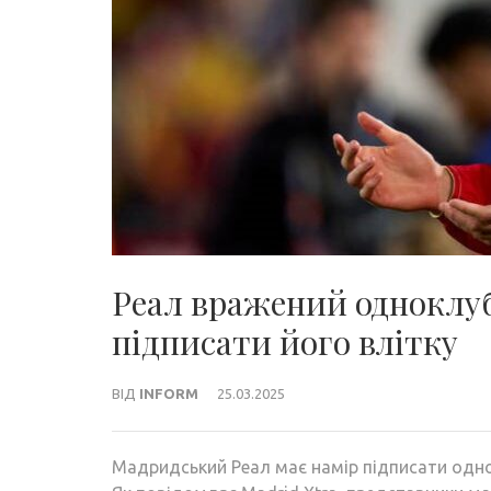
Реал вражений одноклуб
підписати його влітку
ВІД
INFORM
25.03.2025
Мадридський Реал має намір підписати одно