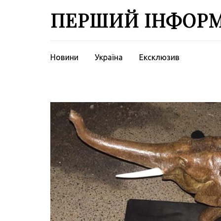
Перейти
ПЕРШИЙ ІНФОР
до
вмісту
(натисніть
Enter)
Новини
Україна
Ексклюзив