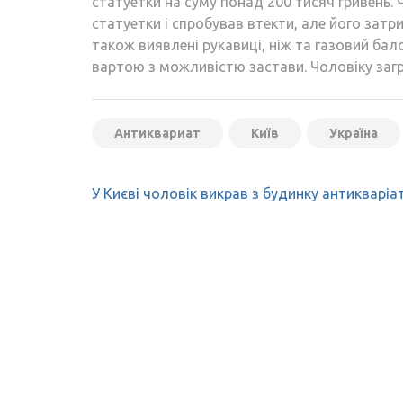
статуетки на суму понад 200 тисяч гривень. 
статуетки і спробував втекти, але його зат
також виявлені рукавиці, ніж та газовий бал
вартою з можливістю застави. Чоловіку загр
Антиквариат
Київ
Україна
Навігація
У Києві чоловік викрав з будинку антикваріа
записів