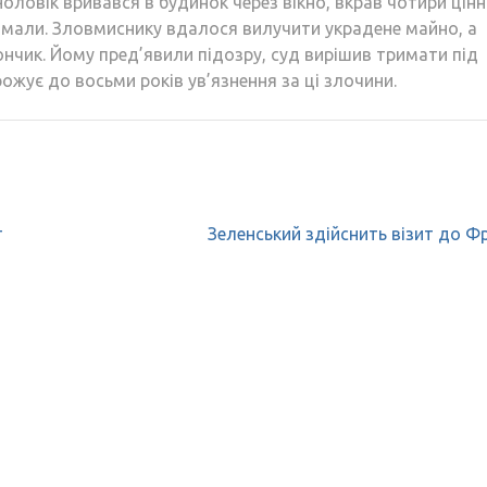
Чоловік вривався в будинок через вікно, вкрав чотири цінн
римали. Зловмиснику вдалося вилучити украдене майно, а
ончик. Йому пред’явили підозру, суд вирішив тримати під
ожує до восьми років ув’язнення за ці злочини.
т
Зеленський здійснить візит до Фр