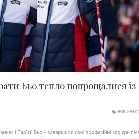
рати Бьо тепло попрощалися із
НОВИНИ С
аннес і Тар’єй Бьо – завершили свої професійні кар’єри піс