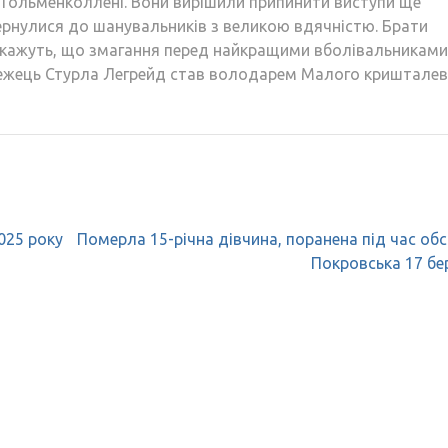
в Гольменколлені. Вони вирішили припинити виступи ще
ернулися до шанувальників з великою вдячністю. Брати
а кажуть, що змагання перед найкращими вболівальниками
ежець Стурла Легрейд став володарем Малого кришталев
2025 року
Померла 15-річна дівчина, поранена під час обс
Покровська 17 бе