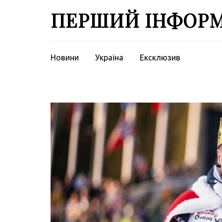
Перейти
ПЕРШИЙ ІНФОР
до
вмісту
(натисніть
Enter)
Новини
Україна
Ексклюзив