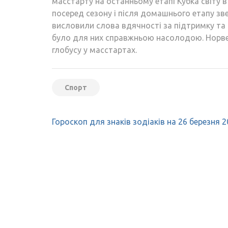
масстарту на останньому етапі Кубка світу 
посеред сезону і після домашнього етапу зв
висловили слова вдячності за підтримку т
було для них справжньою насолодою. Норв
глобусу у масстартах.
Спорт
Навігація
Гороскоп для знаків зодіаків на 26 березня 
записів