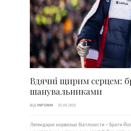
Вдячні щирим серцем: б
шанувальниками
ВІД
INFORM
25.03.2025
Легендарні норвезькі біатлоністи – брати Йог