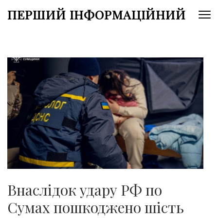
Перейти
ПЕРШИЙ ІНФОРМАЦІЙНИЙ
до
вмісту
(натисніть
Enter)
Внаслідок удару РФ по
Сумах пошкоджено шість