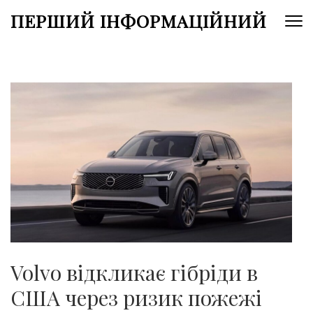
Перейти
ПЕРШИЙ ІНФОРМАЦІЙНИЙ
до
вмісту
(натисніть
Enter)
Volvo відкликає гібріди в
США через ризик пожежі