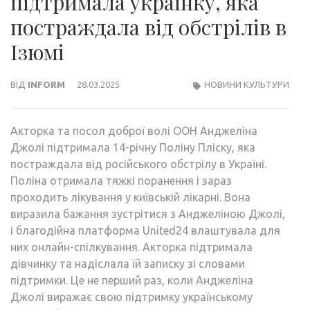
підтримала українку, яка
постраждала від обстрілів в
Ізюмі
ВІД
INFORM
28.03.2025
НОВИНИ КУЛЬТУРИ
Акторка та посол доброї волі ООН Анджеліна
Джолі підтримала 14-річну Поліну Пліску, яка
постраждала від російського обстрілу в Україні.
Поліна отримала тяжкі поранення і зараз
проходить лікування у київській лікарні. Вона
виразила бажання зустрітися з Анджеліною Джолі,
і благодійна платформа United24 влаштувала для
них онлайн-спілкування. Акторка підтримала
дівчинку та надіслала їй записку зі словами
підтримки. Це не перший раз, коли Анджеліна
Джолі виражає свою підтримку українському