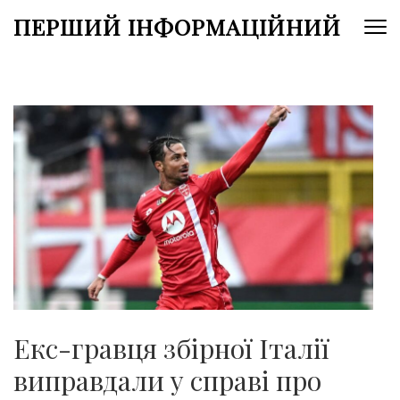
Перейти
ПЕРШИЙ ІНФОРМАЦІЙНИЙ
до
вмісту
(натисніть
Enter)
Екс-гравця збірної Італії
виправдали у справі про