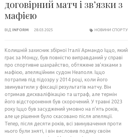
договірний матч і зв’язки з
мафією
ВІД
INFORM
28.03.2025
НОВИНИ СПОРТУ
Колишній захисник збірної Італії Армандо Іццо, який
грає за Монцу, був повністю виправданий у справі
про спортивне шахрайство, обтяжене зв’язками з
мафією, апеляційним судом Неаполя. Іццо
потрапив під підозру у 2014 році, коли його
звинуватили у фіксації результатів матчу. Він
отримав дискваліфікацію та штраф, але термін
його відсторонення був скорочений. У травні 2023
року Іццо був засуджений умовно на п’ять років,
але це рішення було скасовано після апеляції.
Тепер, після десяти років, всі звинувачення проти
нього були зняті, і він висловив подяку своїм