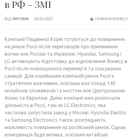
в РФ – ЗМІ
ВІД
INFORM
28.03.2025
НОВИНИ БІЗНЕСУ
Компанії Південної Кореї готуються до повернення
на ринок Росії після переговорів про припинення
вогню між Росією та Україною. Hyundai, Samsung і
LG активізують підготовку до відновлення бізнесу в
Росії після повноцінного перемир’я та скасування
санкцій. Для корейських компаній ринок Росії є
стратегічно важливим, оскільки має понад 140
мільйонів споживачів і є мостом між Центральною
Азією та Європою. Деякі компанії вже розпочали
діяльність в Росії, такі як LG Electronics, яка
частково запустила завод у Москві. Hyundai Electric
та Samsung Electronics також розглядають
можливість повернення на російський ринок. Однак
конкуренція буде велика, оскільки китайські