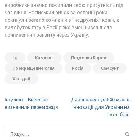
виробники значно посилили свою присутність під
час війни. Російський ринок за останні роки
покинули багато компаній з “недружніх” країн, а
видобуток газу в Росії різко зменшився після
припинення транзиту через Україну.
Lg
Компанії
Південна Корея
Прекращение огня
Росія
Самсунг
Хюндай
Навігація
Інгулець і Верес не
Данія інвестує €40 млн в
записів
визначили переможця
інновації для України на
полі бою
Пошук: