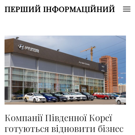
Перейти
ПЕРШИЙ ІНФОРМАЦІЙНИЙ
до
вмісту
(натисніть
Enter)
Компанії Південної Кореї
готуються відновити бізнес