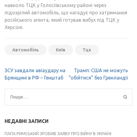
навколо ТЦК у Голосіївському районі через
підозрілий автомобіль, що нагадує про затримання
російського агента, який готував вибух під ТЦК у
Херсоні.
Автомобіль
Київ
Тцк
Навігація
ЗСУ завдали авіаудару на
Трамп: США не можуть
записів
Брянщині в РФ – Генштаб
“обійтися” без Гренландії
Пошук:
НЕДАВНІ ЗАПИСИ
ПАПА РИМСЬКИЙ ЗРОБИВ ЗАЯВУ ПРО ВІЙНУ В УКРАЇНІ