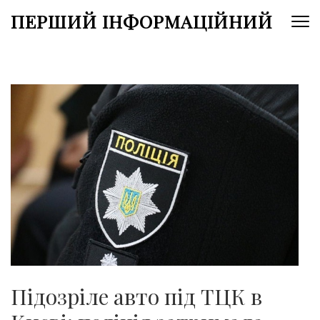
Перейти
ПЕРШИЙ ІНФОРМАЦІЙНИЙ
до
вмісту
(натисніть
Enter)
Підозріле авто під ТЦК в