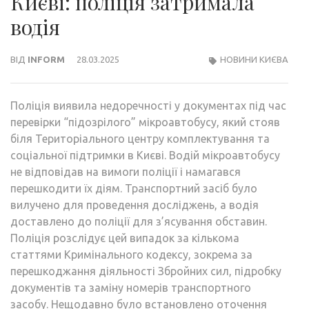
Києві: поліція затримала
водія
ВІД
INFORM
28.03.2025
НОВИНИ КИЄВА
Поліція виявила недоречності у документах під час
перевірки “підозрілого” мікроавтобусу, який стояв
біля Територіального центру комплектування та
соціальної підтримки в Києві. Водій мікроавтобусу
не відповідав на вимоги поліції і намагався
перешкодити їх діям. Транспортний засіб було
вилучено для проведення досліджень, а водія
доставлено до поліції для з’ясування обставин.
Поліція розслідує цей випадок за кількома
статтями Кримінального кодексу, зокрема за
перешкоджання діяльності Збройних сил, підробку
документів та заміну номерів транспортного
засобу. Нещодавно було встановлено оточення