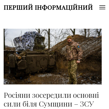
Перейти
ПЕРШИЙ ІНФОРМАЦІЙНИЙ
до
вмісту
(натисніть
Enter)
Росіяни зосередили основні
сили біля Сумщини – ЗСУ