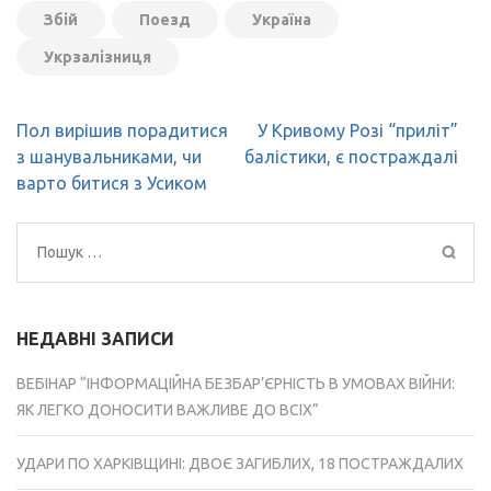
Збій
Поезд
Україна
Укрзалізниця
Навігація
Пол вирішив порадитися
У Кривому Розі “приліт”
записів
з шанувальниками, чи
балістики, є постраждалі
варто битися з Усиком
Пошук:
НЕДАВНІ ЗАПИСИ
ВЕБІНАР “ІНФОРМАЦІЙНА БЕЗБАР’ЄРНІСТЬ В УМОВАХ ВІЙНИ:
ЯК ЛЕГКО ДОНОСИТИ ВАЖЛИВЕ ДО ВСІХ”
УДАРИ ПО ХАРКІВЩИНІ: ДВОЄ ЗАГИБЛИХ, 18 ПОСТРАЖДАЛИХ