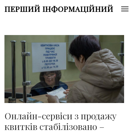
Перейти
ПЕРШИЙ ІНФОРМАЦІЙНИЙ
до
вмісту
(натисніть
Enter)
Онлайн-сервіси з продажу
квитків стабілізовано –