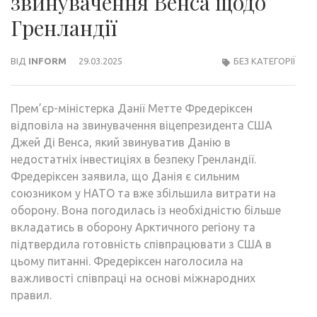
звинувачення Венса щодо
Гренландії
ВІД
INFORM
29.03.2025
БЕЗ КАТЕГОРІЇ
Прем’єр-міністерка Данії Метте Фредеріксен
відповіла на звинувачення віцепрезидента США
Джей Ді Венса, який звинуватив Данію в
недостатніх інвестиціях в безпеку Гренландії.
Фредеріксен заявила, що Данія є сильним
союзником у НАТО та вже збільшила витрати на
оборону. Вона погодилась із необхідністю більше
вкладатись в оборону Арктичного регіону та
підтвердила готовність співпрацювати з США в
цьому питанні. Фредеріксен наголосила на
важливості співпраці на основі міжнародних
правил.