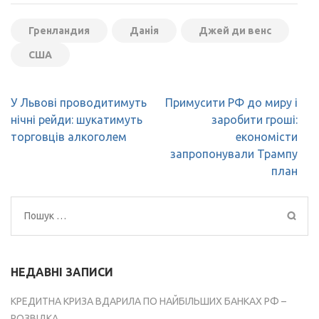
Гренландия
Данія
Джей ди венс
США
Навігація
У Львові проводитимуть
Примусити РФ до миру і
записів
нічні рейди: шукатимуть
заробити гроші:
торговців алкоголем
економісти
запропонували Трампу
план
Пошук:
НЕДАВНІ ЗАПИСИ
КРЕДИТНА КРИЗА ВДАРИЛА ПО НАЙБІЛЬШИХ БАНКАХ РФ –
РОЗВІДКА