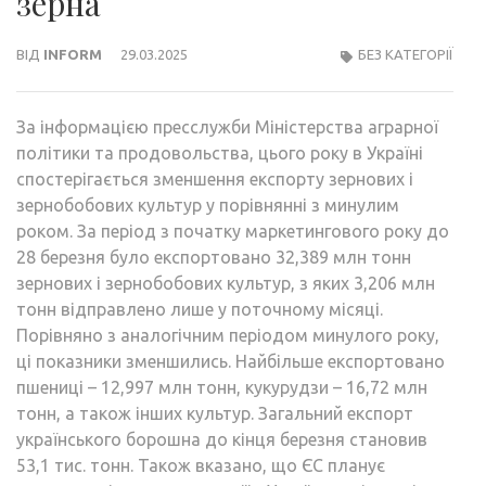
зерна
ВІД
INFORM
29.03.2025
БЕЗ КАТЕГОРІЇ
За інформацією пресслужби Міністерства аграрної
політики та продовольства, цього року в Україні
спостерігається зменшення експорту зернових і
зернобобових культур у порівнянні з минулим
роком. За період з початку маркетингового року до
28 березня було експортовано 32,389 млн тонн
зернових і зернобобових культур, з яких 3,206 млн
тонн відправлено лише у поточному місяці.
Порівняно з аналогічним періодом минулого року,
ці показники зменшились. Найбільше експортовано
пшениці – 12,997 млн тонн, кукурудзи – 16,72 млн
тонн, а також інших культур. Загальний експорт
українського борошна до кінця березня становив
53,1 тис. тонн. Також вказано, що ЄС планує