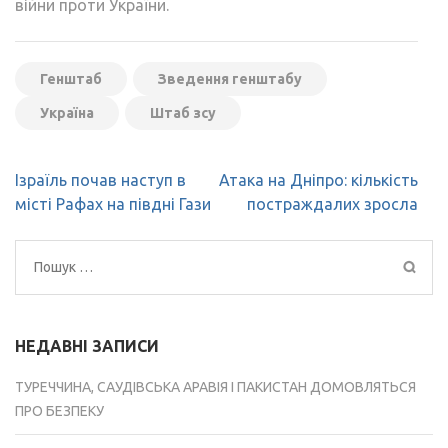
війни проти України.
Генштаб
Зведення генштабу
Україна
Штаб зсу
Навігація
Ізраїль почав наступ в
Атака на Дніпро: кількість
записів
місті Рафах на півдні Гази
постраждалих зросла
Пошук:
НЕДАВНІ ЗАПИСИ
ТУРЕЧЧИНА, САУДІВСЬКА АРАВІЯ І ПАКИСТАН ДОМОВЛЯТЬСЯ
ПРО БЕЗПЕКУ