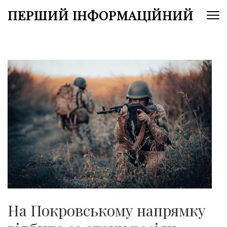
Перейти
ПЕРШИЙ ІНФОРМАЦІЙНИЙ
до
вмісту
(натисніть
Enter)
На Покровському напрямку