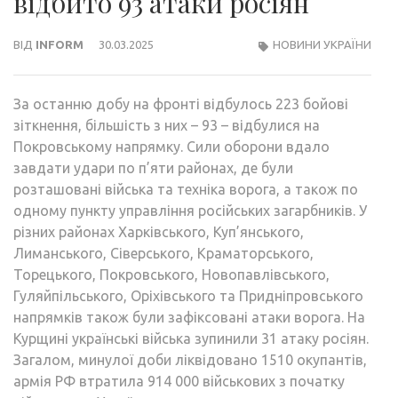
відбито 93 атаки росіян
ВІД
INFORM
30.03.2025
НОВИНИ УКРАЇНИ
За останню добу на фронті відбулось 223 бойові
зіткнення, більшість з них – 93 – відбулися на
Покровському напрямку. Сили оборони вдало
завдати удари по п’яти районах, де були
розташовані війська та техніка ворога, а також по
одному пункту управління російських загарбників. У
різних районах Харківського, Куп’янського,
Лиманського, Сіверського, Краматорського,
Торецького, Покровського, Новопавлівського,
Гуляйпільського, Оріхівського та Придніпровського
напрямків також були зафіксовані атаки ворога. На
Курщині українські війська зупинили 31 атаку росіян.
Загалом, минулої доби ліквідовано 1510 окупантів,
армія РФ втратила 914 000 військових з початку