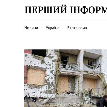
Перейти
ПЕРШИЙ ІНФОР
до
вмісту
(натисніть
Enter)
Новини
Україна
Ексклюзив