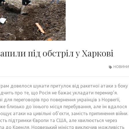
апили під обстріл у Харкові
НОВИНИ 
трам довелося шукати притулок від ракетної атаки з боку Р
ідчить про те, що Росія не бажає укладати перемир’я.
і для переговорів про повернення українців з Норвегії,
же близько до їхнього місця перебування, але їм вдалося
ощує атаки на цивільні об’єкти, замість припинення війни.
ість підтримки Європи та США, але хвилюється через
па до Кремля. Норвезький міністр виключив можливість