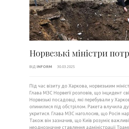
Норвезькі міністри потр
ВІД
INFORM
30.03.2025
Під час візиту до Харкова, норвезьким мініс
Глава МЗС Норвегії розповів, що інцидент св
Норвезькі посадовці, які перебували у Харков
опинилися під обстрілом. Ракета влучила ду
укритися. Глава МЗС наголосив, що Росія нар
Також він зазначив, що Київ розуміє важлив
неоднозначне ставлення адміністрації Трам