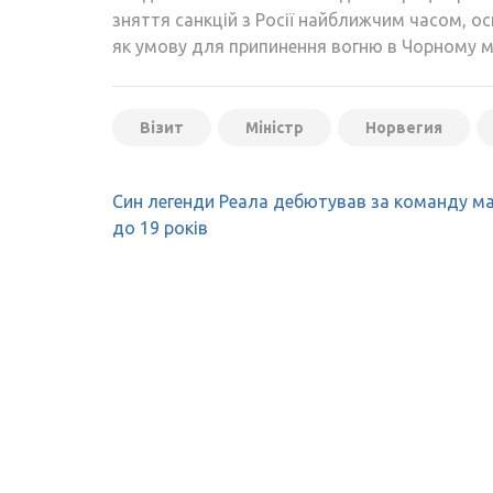
зняття санкцій з Росії найближчим часом, о
як умову для припинення вогню в Чорному м
Візит
Міністр
Норвегия
Навігація
Син легенди Реала дебютував за команду м
записів
до 19 років