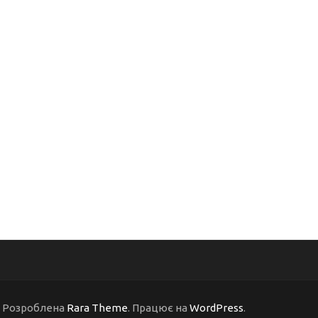
 | Розроблена
Rara Theme
. Працює на
WordPress
.