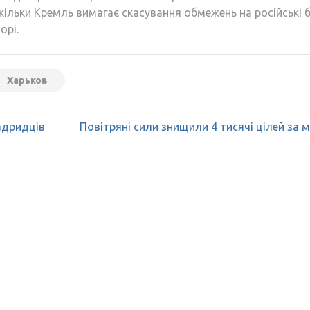
скільки Кремль вимагає скасування обмежень на російські 
орі.
Харьков
адридців
Повітряні сили знищили 4 тисячі цілей за м