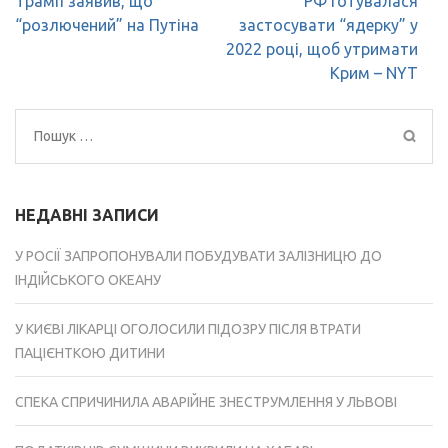
Трамп заявив, що
РФ готувалася
записів
“розлючений” на Путіна
застосувати “ядерку” у
2022 році, щоб утримати
Крим – NYT
Пошук:
НЕДАВНІ ЗАПИСИ
У РОСІЇ ЗАПРОПОНУВАЛИ ПОБУДУВАТИ ЗАЛІЗНИЦЮ ДО
ІНДІЙСЬКОГО ОКЕАНУ
У КИЄВІ ЛІКАРЦІ ОГОЛОСИЛИ ПІДОЗРУ ПІСЛЯ ВТРАТИ
ПАЦІЄНТКОЮ ДИТИНИ
СПЕКА СПРИЧИНИЛА АВАРІЙНЕ ЗНЕСТРУМЛЕННЯ У ЛЬВОВІ