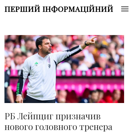
Перейти
ПЕРШИЙ ІНФОРМАЦІЙНИЙ
до
вмісту
(натисніть
Enter)
РБ Лейпциг призначив
нового головного тренера