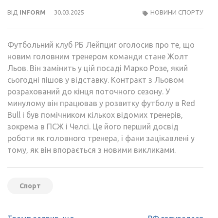
ВІД
INFORM
30.03.2025
НОВИНИ СПОРТУ
Футбольний клуб РБ Лейпциг оголосив про те, що
новим головним тренером команди стане Жолт
Льов. Він замінить у цій посаді Марко Розе, який
сьогодні пішов у відставку. Контракт з Льовом
розрахований до кінця поточного сезону. У
минулому він працював у розвитку футболу в Red
Bull і був помічником кількох відомих тренерів,
зокрема в ПСЖ і Челсі. Це його перший досвід
роботи як головного тренера, і фани зацікавлені у
тому, як він впорається з новими викликами.
Спорт
Навігація