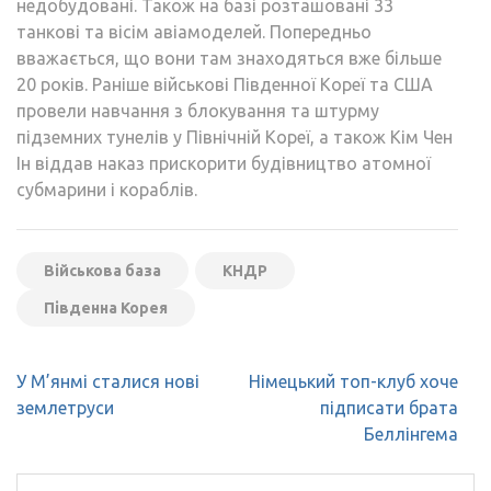
недобудовані. Також на базі розташовані 33
танкові та вісім авіамоделей. Попередньо
вважається, що вони там знаходяться вже більше
20 років. Раніше військові Південної Кореї та США
провели навчання з блокування та штурму
підземних тунелів у Північній Кореї, а також Кім Чен
Ін віддав наказ прискорити будівництво атомної
субмарини і кораблів.
Військова база
КНДР
Південна Корея
Навігація
У М’янмі сталися нові
Німецький топ-клуб хоче
записів
землетруси
підписати брата
Беллінгема