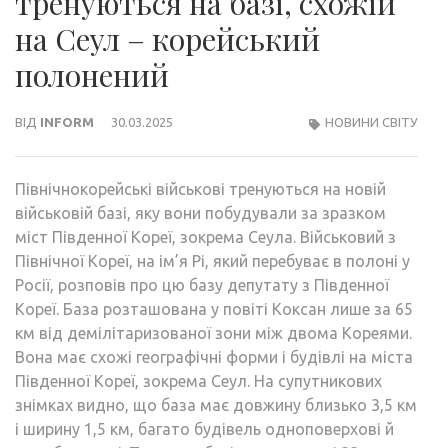
тренуються на базі, схожій
на Сеул – корейський
полонений
ВІД
INFORM
30.03.2025
НОВИНИ СВІТУ
Північнокорейські військові тренуються на новій
військовій базі, яку вони побудували за зразком
міст Південної Кореї, зокрема Сеула. Військовий з
Північної Кореї, на ім’я Рі, який перебуває в полоні у
Росії, розповів про цю базу депутату з Південної
Кореї. База розташована у повіті Коксан лише за 65
км від демілітаризованої зони між двома Кореями.
Вона має схожі географічні форми і будівлі на міста
Південної Кореї, зокрема Сеул. На супутникових
знімках видно, що база має довжину близько 3,5 км
і ширину 1,5 км, багато будівель одноповерхові й