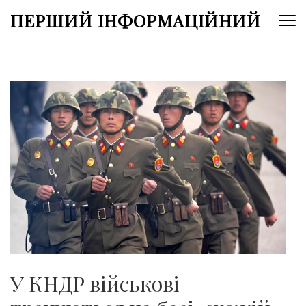
Перейти
ПЕРШИЙ ІНФОРМАЦІЙНИЙ
до
вмісту
(натисніть
Enter)
У КНДР військові