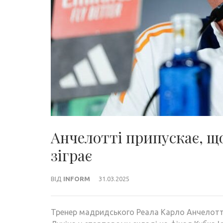
Анчелотті припускає, що
зіграє
ВІД
INFORM
31.03.2025
Тренер мадридського Реала Карло Анчелотті