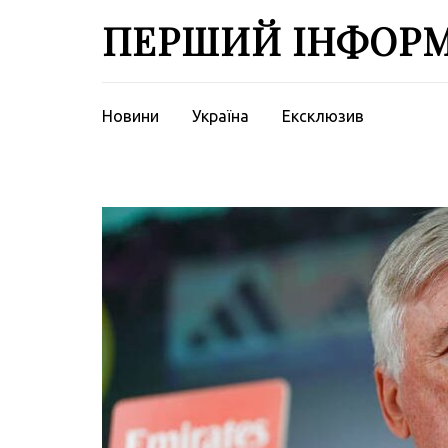
Перейти
ПЕРШИЙ ІНФОР
до
вмісту
(натисніть
Enter)
Новини
Україна
Ексклюзив