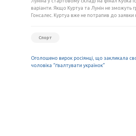
Луніна у стартовому складі на фінал Кубка Іс
варіанти. Якщо Куртуа та Лунін не зможуть 
Гонсалес. Куртуа вже не потрапив до заявки 
Спорт
Навігація
Оголошено вирок росіянці, що закликала св
записів
чоловіка “ґвалтувати українок”