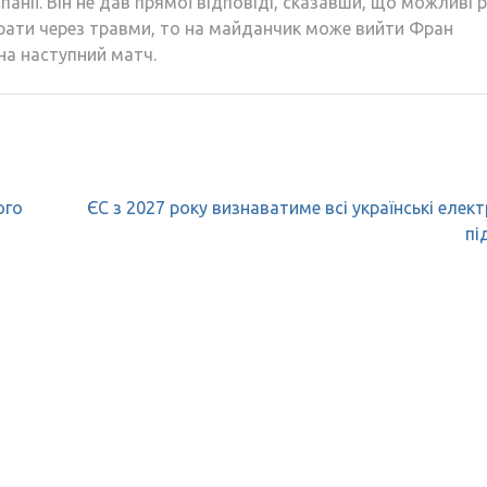
панії. Він не дав прямої відповіді, сказавши, що можливі р
грати через травми, то на майданчик може вийти Фран
на наступний матч.
ого
ЄС з 2027 року визнаватиме всі українські елект
пі