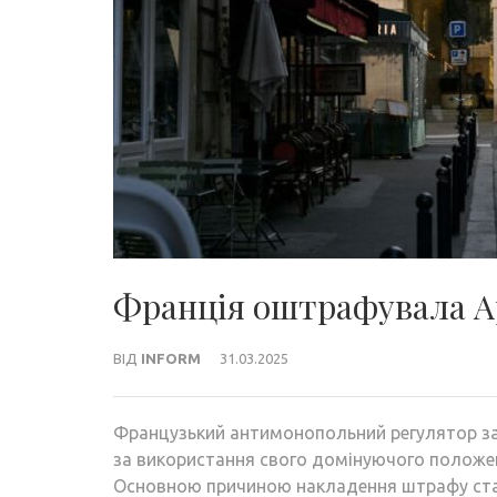
Франція оштрафувала Ap
ВІД
INFORM
31.03.2025
Французький антимонопольний регулятор зас
за використання свого домінуючого положенн
Основною причиною накладення штрафу ста