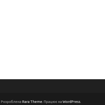
 | Розроблена
Rara Theme
. Працює на
WordPress
.