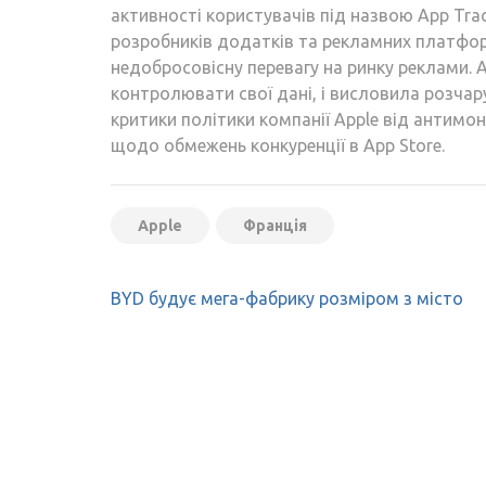
активності користувачів під назвою App Tra
розробників додатків та рекламних платфор
недобросовісну перевагу на ринку реклами.
контролювати свої дані, і висловила розчар
критики політики компанії Apple від антимо
щодо обмежень конкуренції в App Store.
Apple
Франція
Навігація
BYD будує мега-фабрику розміром з місто
записів