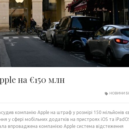
ple на €150 млн
НОВИНИ Б
удив компанію Apple на штраф у розмірі 150 мільйонів є
я у сфері мобільних додатків на пристроях iOS та iPadO
ла впроваджена компанією Apple система відстеження