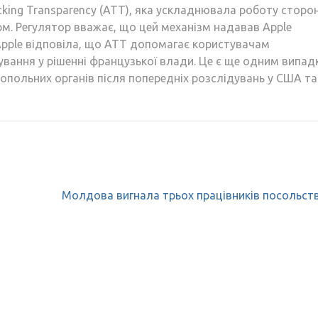
cking Transparency (ATT), яка ускладнювала роботу сторон
м. Регулятор вважає, що цей механізм надавав Apple
 Apple відповіла, що ATT допомагає користувачам
ування у рішенні французької влади. Це є ще одним випа
нопольних органів після попередніх розслідувань у США та
Молдова вигнала трьох працівників посольст