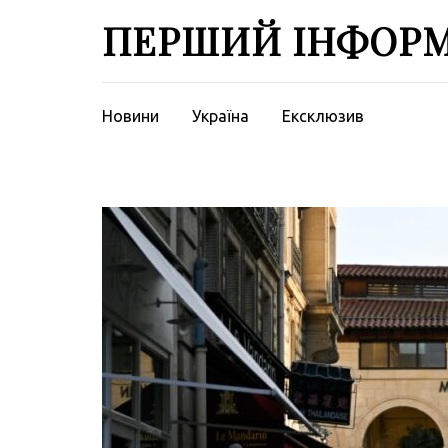
Перейти
ПЕРШИЙ ІНФОР
до
вмісту
(натисніть
Enter)
Новини
Україна
Ексклюзив