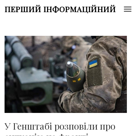
Перейти
ПЕРШИЙ ІНФОРМАЦІЙНИЙ
до
вмісту
(натисніть
Enter)
У Генштабі розповіли про