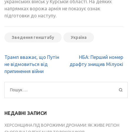
українських військ у Курській області. На деяких
напрямках ворожа армія не показує ознак
підготовки до наступу.
Зведення генштабу
Україна
Навігація
Трамп вважає, що Путін
НБА: Перший номер
записів
не відмовиться від
драфту знищив Мілуокі
припинення війни
Пошук:
НЕДАВНІ ЗАПИСИ
ХЕРСОНЩИНА ПІД ВОРОЖИМИ ДРОНАМИ: ЯК ЖИВЕ РЕГІОН