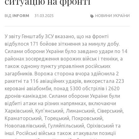
ситуацію на фронті
ВІД
INFORM
31.03.2025
НОВИНИ УКРАЇНИ
У звіту Генштабу ЗСУ вказано, що на фронті
відбулося 171 бойове зіткнення за минулу добу.
Силами оборони України було завдано удари по 14
районах зосередження ворожих військ і техніки, а
також одному пункту управління російських
загарбників. Ворожа сторона вчора здійснила 2
ракетні та 116 авіаційних ударів, використала 223
керовані авіабомби, понад 5300 обстрілів і 2620
дронів-камікадзе. Силами оборони України були
відбиті атаки на різних напрямках, включаючи
Харківський, Куп’янський, Лиманський, Сіверський,
Краматорський, Торецький, Покровський,
Новопавлівський, Гуляйпільський, Оріхівський та
інші. Російські війська також атакували позиції