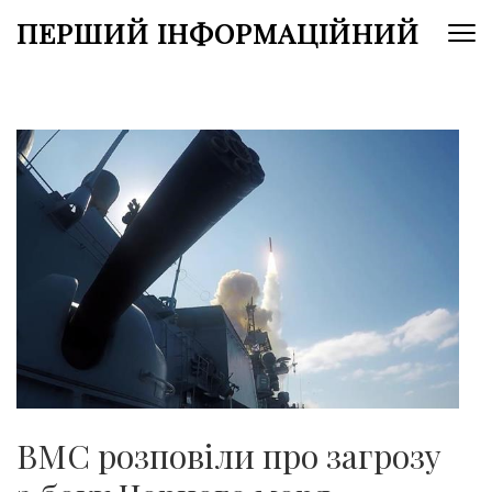
Перейти
ПЕРШИЙ ІНФОРМАЦІЙНИЙ
до
вмісту
(натисніть
Enter)
ВМС розповіли про загрозу