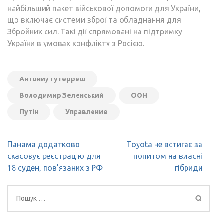
найбільший пакет військової допомоги для України,
що включає системи зброї та обладнання для
Збройних сил. Такі дії спрямовані на підтримку
України в умовах конфлікту з Росією.
Антониу гутерреш
Володимир Зеленський
ООН
Путін
Управление
Навігація
Панама додатково
Toyota не встигає за
записів
скасовує реєстрацію для
попитом на власні
18 суден, пов’язаних з РФ
гібриди
Пошук: