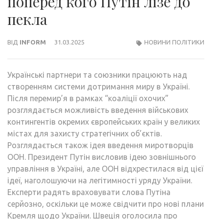
поперед кого Путін лізе до
пекла
ВІД
INFORM
31.03.2025
НОВИНИ ПОЛІТИКИ
Українські партнери та союзники працюють над
створенням системи дотримання миру в Україні.
Після перемир’я в рамках “коаліції охочих”
розглядається можливість введення військових
контингентів окремих європейських країн у великих
містах для захисту стратегічних об’єктів.
Розглядається також ідея введення миротворців
ООН. Президент Путін висловив ідею зовнішнього
управління в Україні, але ООН відхрестилася від цієї
ідеї, наголошуючи на легітимності уряду України.
Експерти радять враховувати слова Путіна
серйозно, оскільки це може свідчити про нові плани
Кремля щодо України. Швеція оголосила про