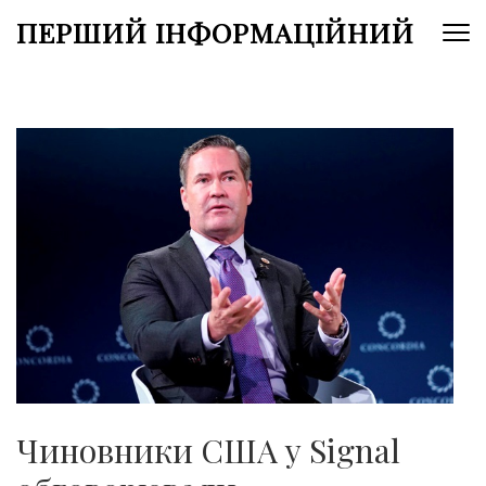
Перейти
ПЕРШИЙ ІНФОРМАЦІЙНИЙ
до
вмісту
(натисніть
Enter)
Чиновники США у Signal