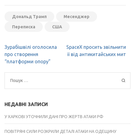
Дональд Трамп
Месенджер
Переписка
США
Навігація
Зурабішвілі оголосила
SpaceX просить звільнити
записів
про створення
її від антикитайських мит
“платформи опору”
Пошук:
НЕДАВНІ ЗАПИСИ
У ХАРКОВІ УТОЧНИЛИ ДАНІ ПРО ЖЕРТВ АТАКИ РФ
ПОВІТРЯНІ СИЛИ РОЗКРИЛИ ДЕТАЛІ АТАКИ НА ОДЕЩИНУ