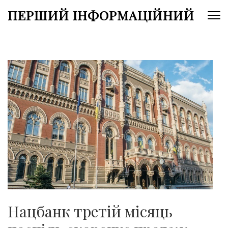
Перейти
ПЕРШИЙ ІНФОРМАЦІЙНИЙ
до
вмісту
(натисніть
Enter)
Нацбанк третій місяць