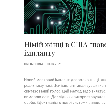
Німій жінці в США “пов
імпланту
ВІД
INFORM
01.04.2025
Новий мозковий імплант дозволив жінці, як
реальному часі. Цей імплант аналізує активн
синтезований голос. Цей метод відрізняєть
вимовою слів. Дослідники використовували
особи. Ефективність нової системи виявилас