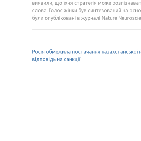
виявили, що їхня стратегія може розпізнава
слова. Голос жінки був синтезований на осно
були опубліковані в журналі Nature Neuroscie
Навігація
Росія обмежила постачання казахстанської 
записів
відповідь на санкції