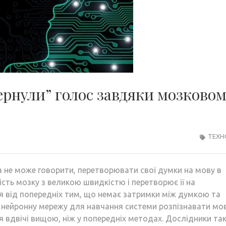
ернули” голос завдяки мозково
ТЕХН
а не може говорити, перетворювати свої думки на мову в
ість мозку з великою швидкістю і перетворює її на
ся від попередніх тим, що немає затримки між думкою та
 нейронну мережу для навчання системи розпізнавати мо
я вдвічі вищою, ніж у попередніх методах. Дослідники та