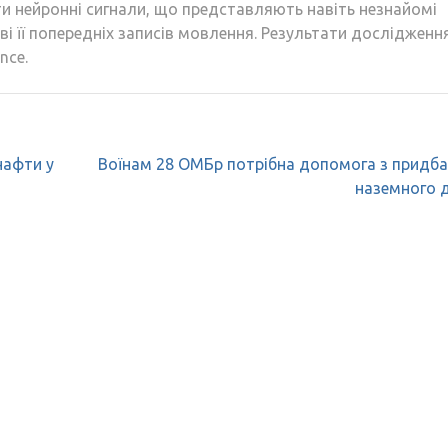
ти нейронні сигнали, що представляють навіть незнайомі
ві її попередніх записів мовлення. Результати дослідженн
nce.
нафти у
Воїнам 28 ОМБр потрібна допомога з придб
наземного 