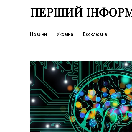
Перейти
ПЕРШИЙ ІНФОР
до
вмісту
(натисніть
Enter)
Новини
Україна
Ексклюзив