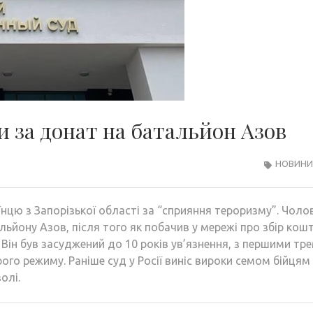
ли за донат на батальйон Азов
НОВИНИ 
їнцю з Запорізької області за “сприяння тероризму”. Чоло
льйону Азов, після того як побачив у мережі про збір кошт
 Він був засуджений до 10 років ув’язнення, з першими тр
рого режиму. Раніше суд у Росії виніс вироки семом бійцям
олі.