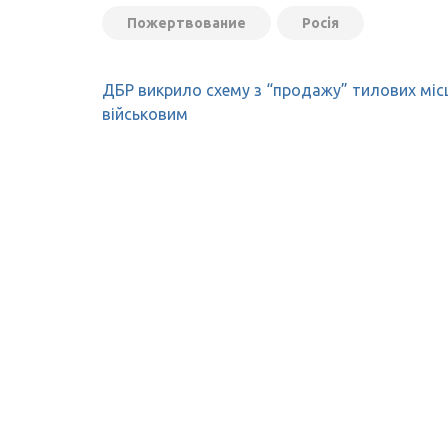
Пожертвование
Росія
Навігація
ДБР викрило схему з “продажу” тилових міс
записів
військовим