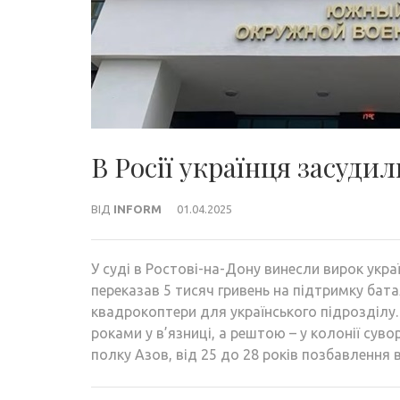
В Росії українця засуди
ВІД
INFORM
01.04.2025
У суді в Ростові-на-Дону винесли вирок укра
переказав 5 тисяч гривень на підтримку бата
квадрокоптери для українського підрозділу.
роками у в’язниці, а рештою – у колонії суво
полку Азов, від 25 до 28 років позбавлення в