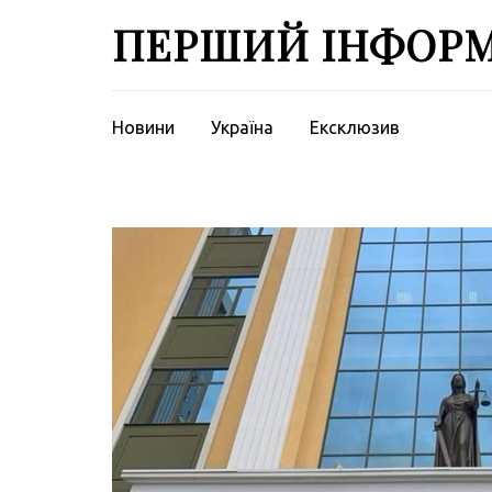
Перейти
ПЕРШИЙ ІНФОР
до
вмісту
(натисніть
Enter)
Новини
Україна
Ексклюзив