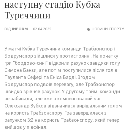
наступну стадію Кубка
Туреччини
ВІД
INFORM
02.04.2025
НОВИНИ СПОРТУ
У матчі Кубка Туреччини команди Трабзонспор і
Бодрумспор зійшлися у протистоянні. На початку
гри “бордово-сині” відкрили рахунок завдяки голу
Симона Банзи, але потім поступилися після голів
Тауланта Сефері та Еніса Барді. Згодом
Бодрумспор подвоїв перевагу, але Трабзонспор
швидко зрівняв рахунок. У другому таймі команди
не забивали, але вже в компенсований час
Олександр Зубков відзначився вирішальним голом
на користь Трабзонспору. Гра завершилася з
рахунком 3:2 на користь Трабзонспору, який тепер
вийшов у півфінал.