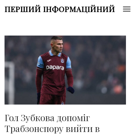
Перейти
ПЕРШИЙ ІНФОРМАЦІЙНИЙ
до
вмісту
(натисніть
Enter)
Гол Зубкова допоміг
Трабзонспору вийти в