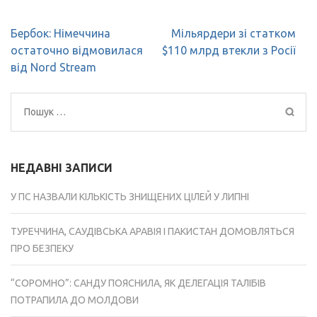
Навігація
Бербок: Німеччина
Мільярдери зі статком
записів
остаточно відмовилася
$110 млрд втекли з Росії
від Nord Stream
Пошук:
НЕДАВНІ ЗАПИСИ
У ПС НАЗВАЛИ КІЛЬКІСТЬ ЗНИЩЕНИХ ЦІЛЕЙ У ЛИПНІ
ТУРЕЧЧИНА, САУДІВСЬКА АРАВІЯ І ПАКИСТАН ДОМОВЛЯТЬСЯ
ПРО БЕЗПЕКУ
“СОРОМНО”: САНДУ ПОЯСНИЛА, ЯК ДЕЛЕГАЦІЯ ТАЛІБІВ
ПОТРАПИЛА ДО МОЛДОВИ