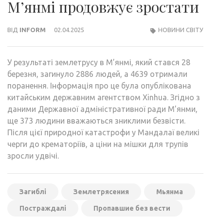
М’янмі продовжує зростати
ВІД
INFORM
02.04.2025
НОВИНИ СВІТУ
У результаті землетрусу в М’янмі, який стався 28
березня, загинуло 2886 людей, а 4639 отримали
поранення. Інформація про це була опублікована
китайським державним агентством Xinhua. Згідно з
даними Державної адміністративної ради М’янми,
ще 373 людини вважаються зниклими безвісти.
Після цієї природної катастрофи у Мандалаї великі
черги до крематоріїв, а ціни на мішки для трупів
зросли удвічі.
Загиблі
Землетрясения
Мьянма
Постраждалі
Пропавшие без вести