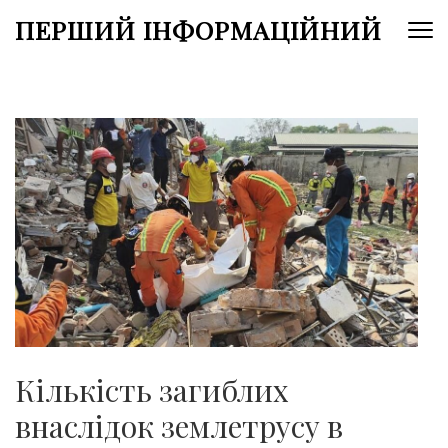
Перейти
ПЕРШИЙ ІНФОРМАЦІЙНИЙ
до
вмісту
(натисніть
Enter)
Кількість загиблих
внаслідок землетрусу в