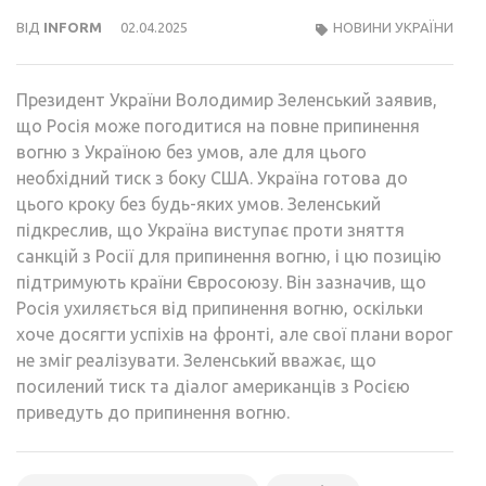
ВІД
INFORM
02.04.2025
НОВИНИ УКРАЇНИ
Президент України Володимир Зеленський заявив,
що Росія може погодитися на повне припинення
вогню з Україною без умов, але для цього
необхідний тиск з боку США. Україна готова до
цього кроку без будь-яких умов. Зеленський
підкреслив, що Україна виступає проти зняття
санкцій з Росії для припинення вогню, і цю позицію
підтримують країни Євросоюзу. Він зазначив, що
Росія ухиляється від припинення вогню, оскільки
хоче досягти успіхів на фронті, але свої плани ворог
не зміг реалізувати. Зеленський вважає, що
посилений тиск та діалог американців з Росією
приведуть до припинення вогню.