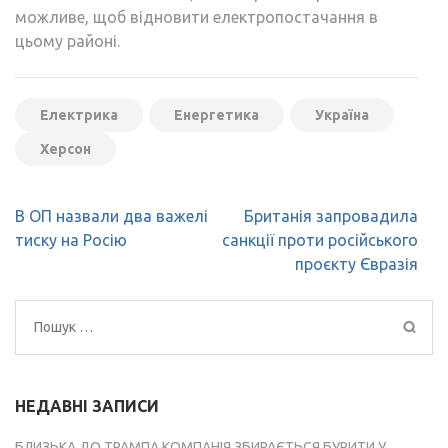
можливе, щоб відновити електропостачання в
цьому районі.
Електрика
Енергетика
Україна
Херсон
Навігація
В ОП назвали два важелі
Британія запровадила
записів
тиску на Росію
санкції проти російського
проєкту Євразія
Пошук:
НЕДАВНІ ЗАПИСИ
БЛИЗЬКА ДО ТРАМПА КОМПАНІЯ ЗБИРАЄТЬСЯ БУРИТИ У