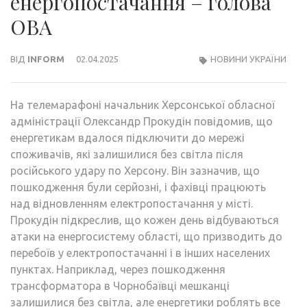
енергопостачання – голова
ОВА
ВІД
INFORM
02.04.2025
НОВИНИ УКРАЇНИ
На телемарафоні начальник Херсонської обласної
адміністрації Олександр Прокудін повідомив, що
енергетикам вдалося підключити до мережі
споживачів, які залишилися без світла після
російського удару по Херсону. Він зазначив, що
пошкодження були серйозні, і фахівці працюють
над відновленням електропостачання у місті.
Прокудін підкреслив, що кожен день відбуваються
атаки на енергосистему області, що призводить до
перебоїв у електропостачанні і в інших населених
пунктах. Наприклад, через пошкодження
трансформатора в Чорнобаївці мешканці
залишилися без світла, але енергетики роблять все