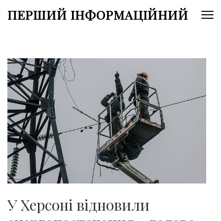
Перейти
ПЕРШИЙ ІНФОРМАЦІЙНИЙ
до
вмісту
(натисніть
Enter)
У Херсоні відновили