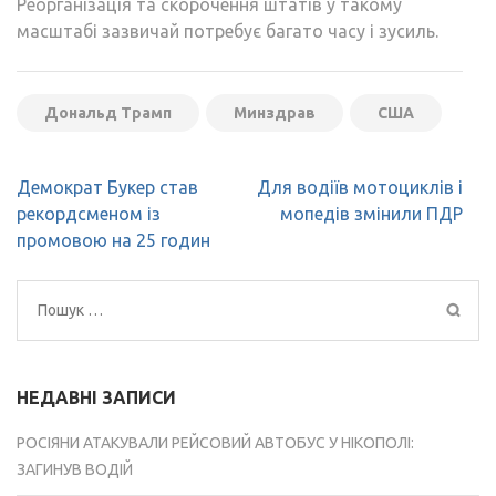
Реорганізація та скорочення штатів у такому
масштабі зазвичай потребує багато часу і зусиль.
Дональд Трамп
Минздрав
США
Навігація
Демократ Букер став
Для водіїв мотоциклів і
записів
рекордсменом із
мопедів змінили ПДР
промовою на 25 годин
Пошук:
НЕДАВНІ ЗАПИСИ
РОСІЯНИ АТАКУВАЛИ РЕЙСОВИЙ АВТОБУС У НІКОПОЛІ:
ЗАГИНУВ ВОДІЙ