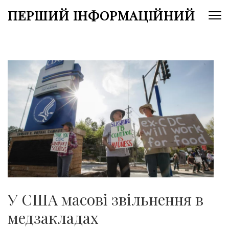
Перейти
ПЕРШИЙ ІНФОРМАЦІЙНИЙ
до
вмісту
(натисніть
Enter)
У США масові звільнення в
медзакладах