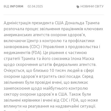
ВІД
INFORM
02.04.2025
НОВИНИ СВІТУ
Адміністрація президента США Дональда Трампа
розпочала процес звільнення працівників ключових
американських агентств охорони здоров’я,
включаючи Центр з контролю та профілактики
захворювань (CDC) і Управління з продовольства і
медикаментів (FDA). Це рішення є частиною
стратегії Трампа та його союзника Ілона Маска
щодо скорочення штатів федеральних агентств.
Очікується, що близько 10 тисяч людей в сфері
охорони здоров’я втратять свої посади. Серед
звільнених були провідні вчені, що викликає
занепокоєння щодо майбутнього контролю
сектору охорони здоров’я в США. Також були
звільнені керівники і вчені від CDC і FDA, що може
вплинути на реагування на надзвичайні ситуації.