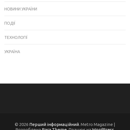
НОВИНИ УКРАЇНИ
ПОДІЇ
ТЕХНОЛОГІЇ
УКРАЇНА
© 2026
Перший інформаційний
. Metro Magazine |
Розроблена
Rara Theme
. Працює на
WordPress
.