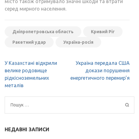
місто також отримувало значні шкоди та втрати
серед мирного населення.
Дніпропетровська область
Кривий Ріг
Ракетний удар
Україна-росія
Навігація
У Казахстані відкрили
Україна передала США
записів
велике родовище
докази порушення
рідкісноземельних
енергетичного перемир’я
металів
Пошук:
НЕДАВНІ ЗАПИСИ