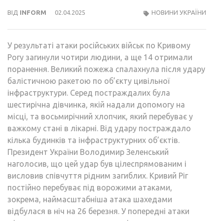
ВІД
INFORM
02.04.2025
НОВИНИ УКРАЇНИ
У результаті атаки російських військ по Кривому
Рогу загинули чотири людини, а ще 14 отримали
поранення. Великий пожежа спалахнула після удару
балістичною ракетою по об’єкту цивільної
інфраструктури. Серед постраждалих була
шестирічна дівчинка, якій надали допомогу на
місці, та восьмирічний хлопчик, який перебуває у
важкому стані в лікарні. Від удару постраждало
кілька будинків та інфраструктурних об’єктів.
Президент України Володимир Зеленський
наголосив, що цей удар був цілеспрямованим і
висловив співчуття рідним загиблих. Кривий Ріг
постійно перебуває під ворожими атаками,
зокрема, наймасштабніша атака шахедами
відбулася в ніч на 26 березня. У попередні атаки