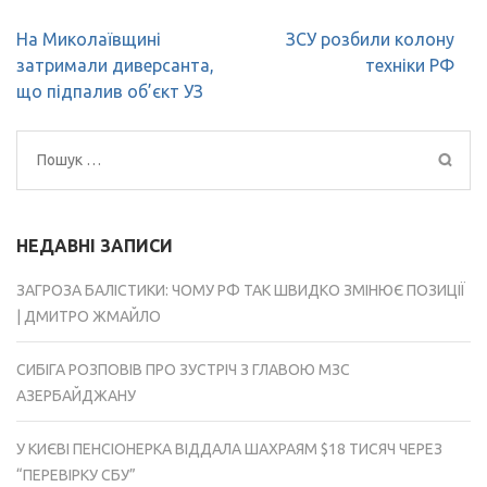
Навігація
На Миколаївщині
ЗСУ розбили колону
записів
затримали диверсанта,
техніки РФ
що підпалив об’єкт УЗ
Пошук:
НЕДАВНІ ЗАПИСИ
ЗАГРОЗА БАЛІСТИКИ: ЧОМУ РФ ТАК ШВИДКО ЗМІНЮЄ ПОЗИЦІЇ
| ДМИТРО ЖМАЙЛО
СИБІГА РОЗПОВІВ ПРО ЗУСТРІЧ З ГЛАВОЮ МЗС
АЗЕРБАЙДЖАНУ
У КИЄВІ ПЕНСІОНЕРКА ВІДДАЛА ШАХРАЯМ $18 ТИСЯЧ ЧЕРЕЗ
“ПЕРЕВІРКУ СБУ”