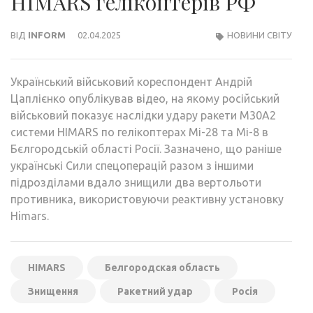
HIMARS гелікоптерів РФ
ВІД
INFORM
02.04.2025
НОВИНИ СВІТУ
Український військовий кореспондент Андрій
Цаплієнко опублікував відео, на якому російський
військовий показує наслідки удару ракети M30A2
системи HIMARS по гелікоптерах Мі-28 та Мі-8 в
Бєлгородській області Росії. Зазначено, що раніше
українські Сили спецоперацій разом з іншими
підрозділами вдало знищили два вертольоти
противника, використовуючи реактивну установку
Himars.
HIMARS
Белгородская область
Знищення
Ракетний удар
Росія