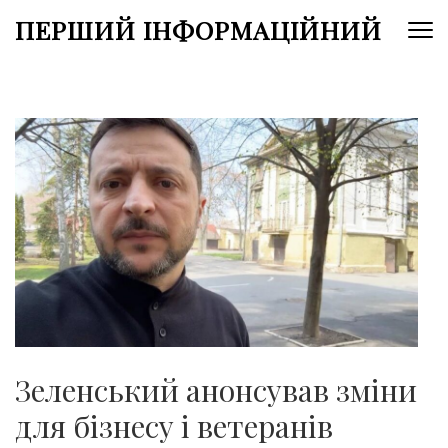
Перейти
ПЕРШИЙ ІНФОРМАЦІЙНИЙ
до
вмісту
(натисніть
Enter)
Зеленський анонсував зміни
для бізнесу і ветеранів