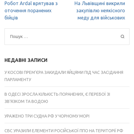
Навігація
Робот Ardal врятував з
На Львівщині викрили
записів
оточення поранених
закупівлю неякісного
бійців
меду для військових
Пошук:
НЕДАВНІ ЗАПИСИ
У КОСОВІ ПРЕМ’ЄРА ЗАКИДАЛИ ЯЙЦЯМИ ПІД ЧАС ЗАСІДАННЯ
ПАРЛАМЕНТУ
В ОДЕСІ ЗРОСЛА КІЛЬКІСТЬ ПОРАНЕНИХ, Є ПЕРЕБОЇ ЗІ
ЗВ’ЯЗКОМ ТА ВОДОЮ
УРАЖЕНО ТРИ СУДНА РФ У ЧОРНОМУ МОРІ
СБС УРАЗИЛИ ЕЛЕМЕНТИ РОСІЙСЬКОЇ ППО НА ТЕРИТОРІЇ РФ