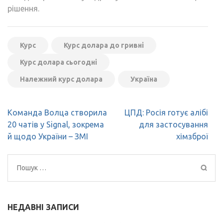
рішення.
Курс
Курс долара до гривні
Курс долара сьогодні
Належний курс долара
Україна
Навігація
Команда Волца створила
ЦПД: Росія готує алібі
записів
20 чатів у Signal, зокрема
для застосування
й щодо України – ЗМІ
хімзброї
Пошук:
НЕДАВНІ ЗАПИСИ