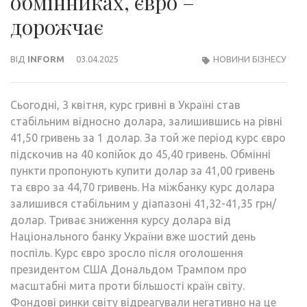
обмінниках, євро –
дорожчає
ВІД
INFORM
03.04.2025
НОВИНИ БІЗНЕСУ
Сьогодні, 3 квітня, курс гривні в Україні став
стабільним відносно долара, залишившись на рівні
41,50 гривень за 1 долар. За той же період курс євро
підскочив на 40 копійок до 45,40 гривень. Обмінні
пункти пропонують купити долар за 41,00 гривень
та євро за 44,70 гривень. На міжбанку курс долара
залишився стабільним у діапазоні 41,32-41,35 грн/
долар. Триває зниження курсу долара від
Національного банку України вже шостий день
поспіль. Курс євро зросло після оголошення
президентом США Дональдом Трампом про
масштабні мита проти більшості країн світу.
Фондові ринки світу відреагували негативно на це