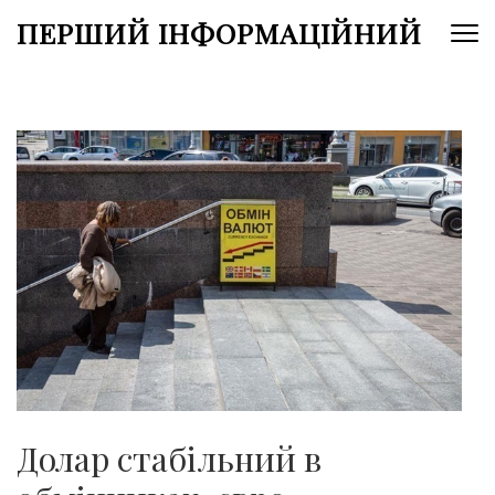
Перейти
ПЕРШИЙ ІНФОРМАЦІЙНИЙ
до
вмісту
(натисніть
Enter)
Долар стабільний в