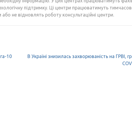
еобхідну інформацію. У цих центрах працюватимуть фахів
сихологічну підтримку. Ці центри працюватимуть тимчасов
пи або не відновлять роботу консультаційні центри.
га-10
В Україні знизилась захворюваність на ГРВІ, гр
COV