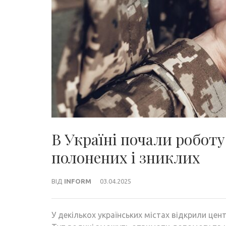
В Україні почали робот
полонених і зниклих
ВІД
INFORM
03.04.2025
У декількох українських містах відкрили цен