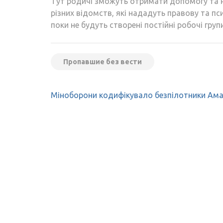
Тут родичі зможуть отримати допомогу та н
різних відомств, які нададуть правову та п
поки не будуть створені постійні робочі гру
Пропавшие без вести
Навігація
Міноборони кодифікувало безпілотники Ама
записів