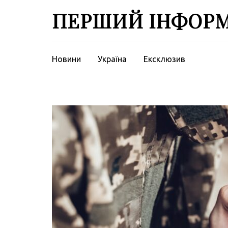
Перейти
ПЕРШИЙ ІНФОР
до
вмісту
(натисніть
Enter)
Новини
Україна
Ексклюзив