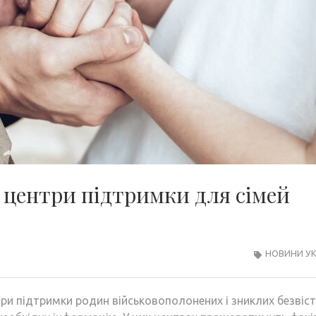
у центри підтримки для сімей
НОВИНИ УК
три підтримки родин військовополонених і зниклих безвіст