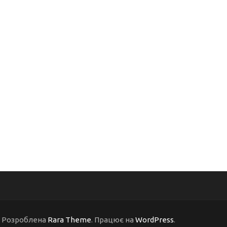
 | Розроблена
Rara Theme
. Працює на
WordPress
.