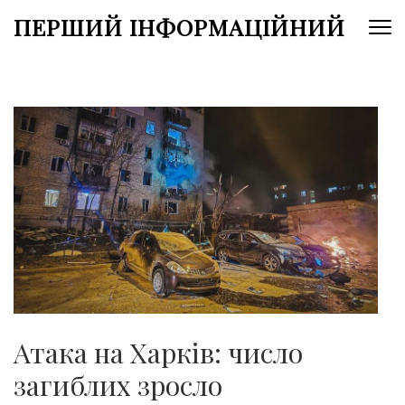
Перейти
ПЕРШИЙ ІНФОРМАЦІЙНИЙ
до
вмісту
(натисніть
Enter)
Атака на Харків: число
загиблих зросло