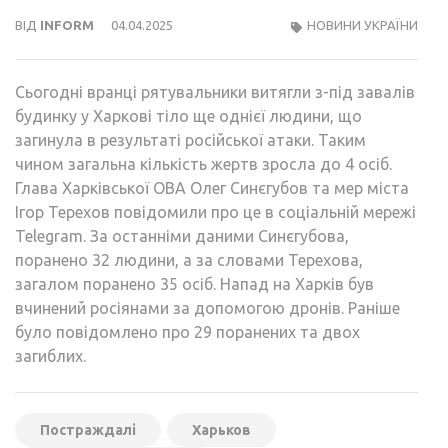
ВІД
INFORM
04.04.2025
НОВИНИ УКРАЇНИ
Сьогодні вранці рятувальники витягли з-під завалів
будинку у Харкові тіло ще однієї людини, що
загинула в результаті російської атаки. Таким
чином загальна кількість жертв зросла до 4 осіб.
Глава Харківської ОВА Олег Синєгубов та мер міста
Ігор Терехов повідомили про це в соціальній мережі
Telegram. За останніми даними Синєгубова,
поранено 32 людини, а за словами Терехова,
загалом поранено 35 осіб. Напад на Харків був
вчинений росіянами за допомогою дронів. Раніше
було повідомлено про 29 поранених та двох
загиблих.
Постраждалі
Харьков