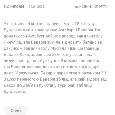
ВІД
INFORM
04.04.2025
НОВИНИ СПОРТУ
У п’ятницю, 4 квітня, відбувся матч 28-го туру
Бундесліги між командами Аугсбург і Баварія. На
початку гри Аугсбург вийшов вперед завдяки голу
Яннуліса, але Баварія зуміла відновити баланс за
рахунком завдяки голу Мусіала. Пізніше гравець
Баварії, Кейн, забив свій 23-й гол у сезоні після
вилучення гравця Аугсбурга. В компенсований час
гра Баварії завершилася з автоголом господарів
поля. У результаті Баварія перемогла з рахунком 3:1.
З цією перемогою Баварія збільшила свій відрив від
Баєра до дев’яти пунктів у турнірній таблиці
Бундесліги.
Спорт