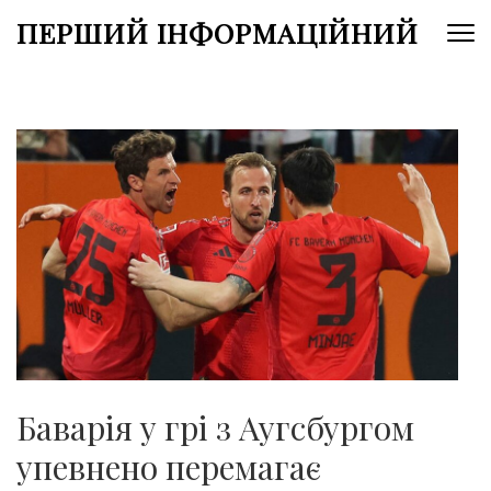
Перейти
ПЕРШИЙ ІНФОРМАЦІЙНИЙ
до
вмісту
(натисніть
Enter)
Баварія у грі з Аугсбургом
упевнено перемагає